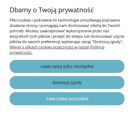
do koszyka
Dbamy o Twoją prywatność
Pliki cookies i pokrewne im technologie umożliwiają poprawne
działanie strony i pomagają nam dostosować ofertę do Twoich
potrzeb. Możesz zaakceptować wykorzystanie przez nas
wszystkich tych plików i przejść do sklepu lub dostosować użycie
plików do swoich preferencji, wybierając opcję "Dostosuj zgody".
Więcej o plikach cookies przeczytasz w naszej Polityce
prywatności.
zaakceptuj tylko niezbędne
dostosuj zgody
szczoteczka / pędzel do tuszowania
zaakceptuj wszystkie
Nellie's #10
12,00 zł
do koszyka