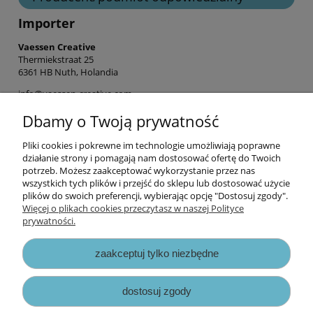
Importer
Vaessen Creative
Thermiekstraat 25
6361 HB Nuth, Holandia
info@vaessen-creative.com
+31 (0) 45 524 3771
Dbamy o Twoją prywatność
Pliki cookies i pokrewne im technologie umożliwiają poprawne
Informacje
działanie strony i pomagają nam dostosować ofertę do Twoich
potrzeb. Możesz zaakceptować wykorzystanie przez nas
wszystkich tych plików i przejść do sklepu lub dostosować użycie
Opłaty i koszty dostawy
plików do swoich preferencji, wybierając opcję "Dostosuj zgody".
Więcej o plikach cookies przeczytasz w naszej Polityce
prywatności.
Zniżki
zaakceptuj tylko niezbędne
Zapisy prawne
dostosuj zgody