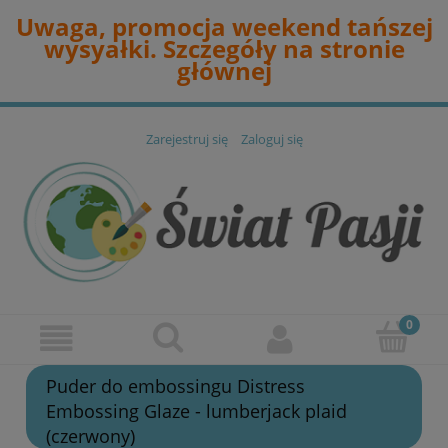
Uwaga, promocja weekend tańszej
wysyałki. Szczegóły na stronie
głównej
Zarejestruj się
Zaloguj się
Puder do embossingu Distress
Embossing Glaze - lumberjack plaid
(czerwony)