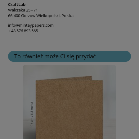
CraftLab
Walczaka 25 - 71
66-400 Gorzów Wielkopolski, Polska
info@mintaypapers.com
+ 48 576 893 565
To również może Ci się przydać