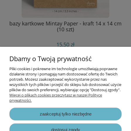
bazy kartkowe Mintay Paper - kraft 14 x 14 cm
(10 szt)
15,50 zł
do koszyka
Dbamy o Twoją prywatność
Pliki cookies i pokrewne im technologie umożliwiają poprawne
Informacje
działanie strony i pomagają nam dostosować ofertę do Twoich
potrzeb. Możesz zaakceptować wykorzystanie przez nas
wszystkich tych plików i przejść do sklepu lub dostosować użycie
Opłaty i koszty dostawy
plików do swoich preferencji, wybierając opcję "Dostosuj zgody".
Więcej o plikach cookies przeczytasz w naszej Polityce
prywatności.
Zniżki
zaakceptuj tylko niezbędne
Zapisy prawne
dostosuj zgody