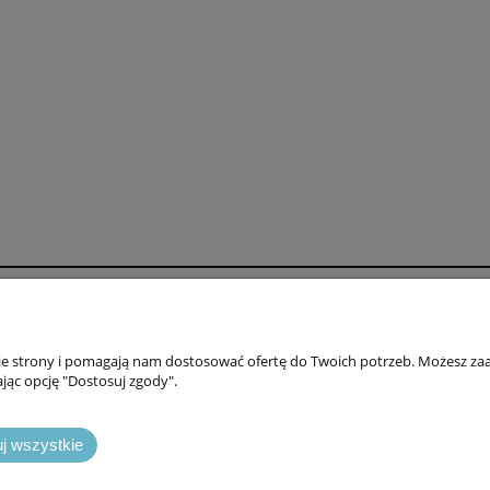
oszty dostawy
Zniżki
ty
Rabaty
nie strony i pomagają nam dostosować ofertę do Twoich potrzeb. Możesz zaa
jąc opcję "Dostosuj zgody".
awy
Promocje
j wszystkie