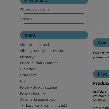
Wybierz producenta
Menu
Opis
Akcesoria do toreb
Albumy, notesy i akcesoria
Bazy kartko
Biżuteryjnie
pakowanych 
Bullet Journal / Planner
Dla dzieci
Prod
Dziurkacze
Filc
Produc
Foldery do wytłaczania
CraftLab
Formy i foremki
Walczaka 25
Galanteria papierowa
66-400 Gor
bazy kartkowe - na sztuki
info@mint