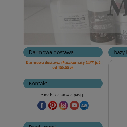
Darmowa dostawa
bazy 
Darmowa dostawa (Paczkomaty 24/7) już
od 100,00 zł.
Kontakt
e-mail:
sklep@swiatpasji.pl
Producenci