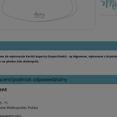
we do wykonania kartki koperty (kopertówki) - są bigowane, wykonane z brystolu
na płasko (nie złożonych).
ucent/podmiot odpowiedzialny
ent
 - 71
zów Wielkopolski, Polska
aypapers.com