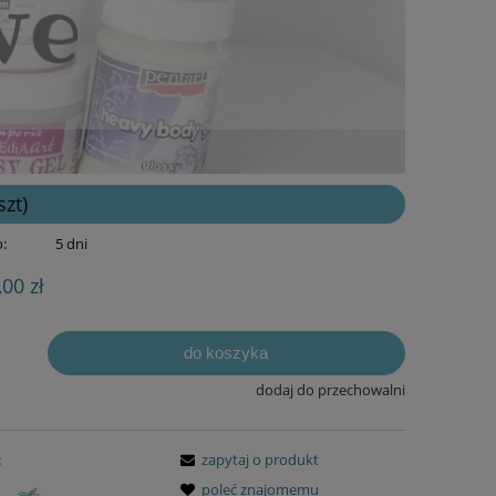
zt)
:
5 dni
,00 zł
do koszyka
dodaj do przechowalni
:
zapytaj o produkt
poleć znajomemu