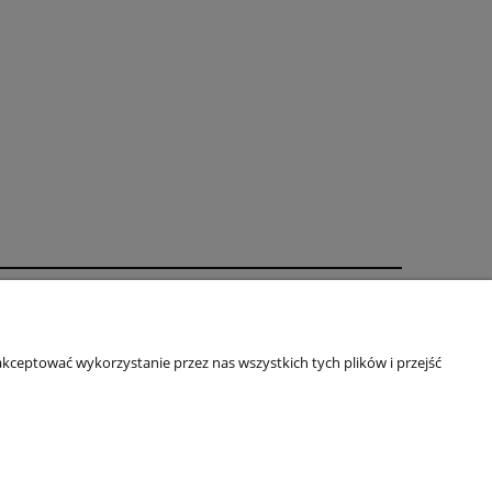
Zapisy prawne
O firmie
kceptować wykorzystanie przez nas wszystkich tych plików i przejść
Regulamin