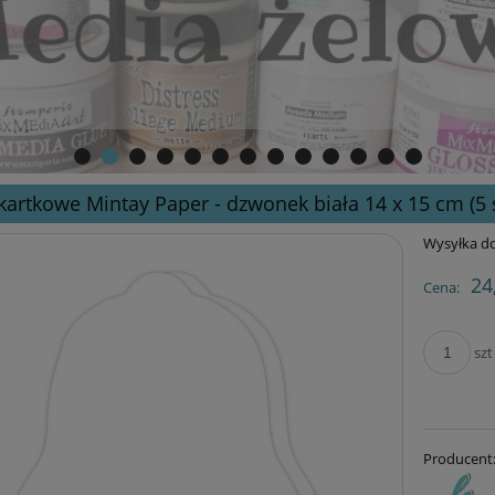
kartkowe Mintay Paper - dzwonek biała 14 x 15 cm (5 s
Wysyłka do
24
Cena:
szt
Producent