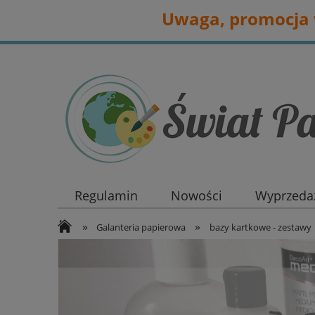
Uwaga, promocja w
Regulamin
Nowości
Wyprzedaż
»
»
Galanteria papierowa
bazy kartkowe - zestawy