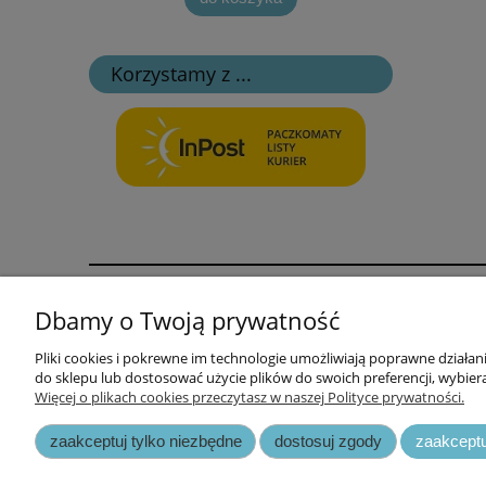
Korzystamy z ...
Informacje
Opłaty i k
Dbamy o Twoją prywatność
Polityka prywatności i cookies
Formy opła
Pliki cookies i pokrewne im technologie umożliwiają poprawne działa
do sklepu lub dostosować użycie plików do swoich preferencji, wybiera
Odstąpienie od umowy i reklamacja
Koszt dost
Więcej o plikach cookies przeczytasz w naszej Polityce prywatności.
zaakceptuj tylko niezbędne
dostosuj zgody
zaakceptu