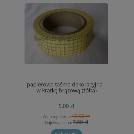
u - domek
papierowa taśma dekoracyjna -
mosaikco
16]
w kratkę brązową (żółta)
5,00 zł
 zł
10,90 zł
Cena regularna:
Cen
 zł
7,00 zł
Najniższa cena:
Naj
do koszyka