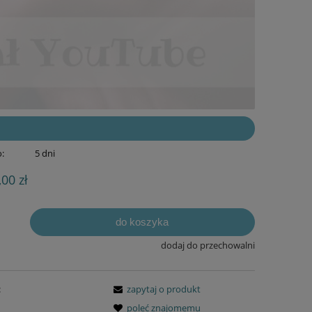
:
5 dni
,00 zł
do koszyka
dodaj do przechowalni
:
zapytaj o produkt
poleć znajomemu