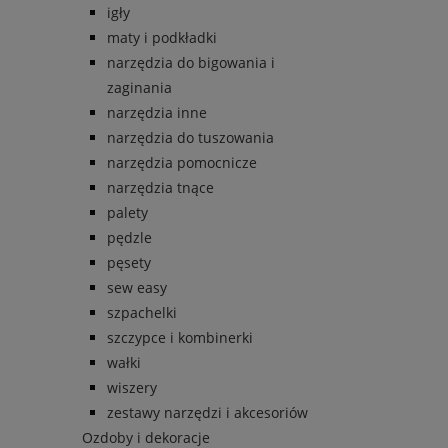
igły
maty i podkładki
narzędzia do bigowania i
zaginania
narzędzia inne
narzędzia do tuszowania
narzędzia pomocnicze
narzędzia tnące
palety
pędzle
pęsety
sew easy
szpachelki
szczypce i kombinerki
wałki
wiszery
zestawy narzędzi i akcesoriów
Ozdoby i dekoracje