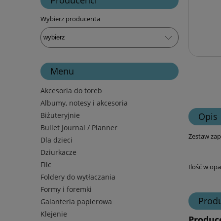
Wybierz producenta
Menu
Akcesoria do toreb
Albumy, notesy i akcesoria
Biżuteryjnie
Opis
Bullet Journal / Planner
Zestaw zap
Dla dzieci
Dziurkacze
Filc
Ilość w op
Foldery do wytłaczania
Formy i foremki
Prod
Galanteria papierowa
Klejenie
Produc