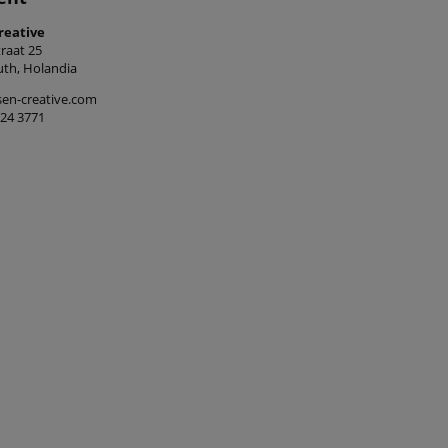
reative
raat 25
th, Holandia
en-creative.com
524 3771