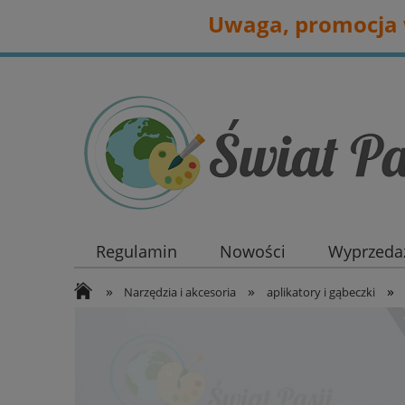
Uwaga, promocja w
Regulamin
Nowości
Wyprzedaż
»
»
»
Narzędzia i akcesoria
aplikatory i gąbeczki