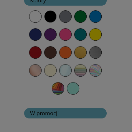
Kolory
W promocji