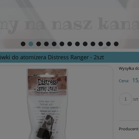
wki do atomizera Distress Ranger - 2szt
Wysyłka do
15
Cena:
szt
Producent