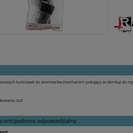
asowych końcówek do atomizerów (mechanizm psikający ze słomką) do mgie
akowaniu 2szt
ucent/podmiot odpowiedzialny
ent