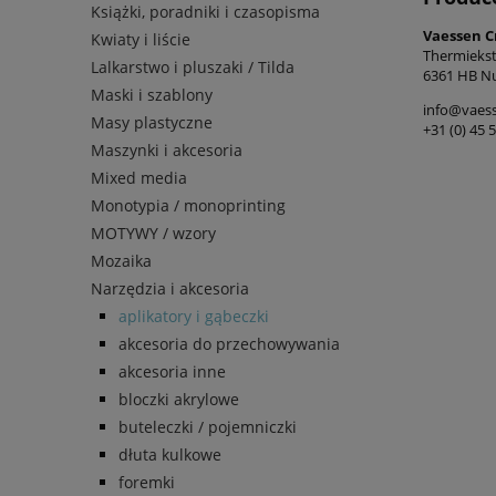
Książki, poradniki i czasopisma
Vaessen C
Kwiaty i liście
Thermiekst
Lalkarstwo i pluszaki / Tilda
6361 HB Nu
Maski i szablony
info@vaess
Masy plastyczne
+31 (0) 45 
Maszynki i akcesoria
Mixed media
Monotypia / monoprinting
MOTYWY / wzory
Mozaika
Narzędzia i akcesoria
aplikatory i gąbeczki
akcesoria do przechowywania
akcesoria inne
bloczki akrylowe
buteleczki / pojemniczki
dłuta kulkowe
foremki