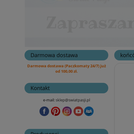
Darmowa dostawa
końcó
Darmowa dostawa (Paczkomaty 24/7) już
od 100,00 zł.
Kontakt
e-mail:
sklep@swiatpasji.pl
Producenci