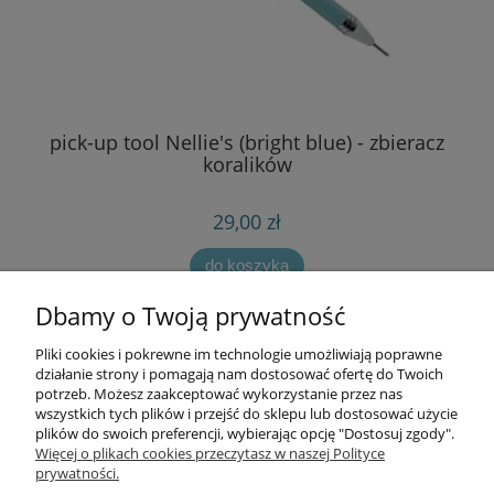
pick-up tool Nellie's (bright blue) - zbieracz
koralików
29,00 zł
do koszyka
Dbamy o Twoją prywatność
Pliki cookies i pokrewne im technologie umożliwiają poprawne
Informacje
działanie strony i pomagają nam dostosować ofertę do Twoich
potrzeb. Możesz zaakceptować wykorzystanie przez nas
wszystkich tych plików i przejść do sklepu lub dostosować użycie
Opłaty i koszty dostawy
plików do swoich preferencji, wybierając opcję "Dostosuj zgody".
Więcej o plikach cookies przeczytasz w naszej Polityce
prywatności.
Zniżki