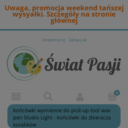
Uwaga, promocja weekend tańszej
wysyałki. Szczegóły na stronie
głównej
Zarejestruj się
Zaloguj się
końcówki wymienne do pick-up tool wax
pen Studio Light - końcówki do zbieracza
koralików