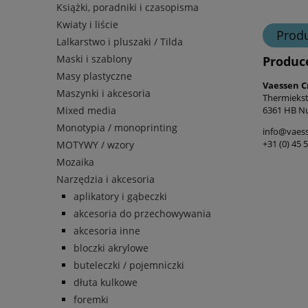
Książki, poradniki i czasopisma
Kwiaty i liście
Prod
Lalkarstwo i pluszaki / Tilda
Maski i szablony
Produc
Masy plastyczne
Vaessen C
Maszynki i akcesoria
Thermiekst
6361 HB Nu
Mixed media
Monotypia / monoprinting
info@vaess
+31 (0) 45 
MOTYWY / wzory
Mozaika
Narzędzia i akcesoria
aplikatory i gąbeczki
akcesoria do przechowywania
akcesoria inne
bloczki akrylowe
buteleczki / pojemniczki
dłuta kulkowe
foremki