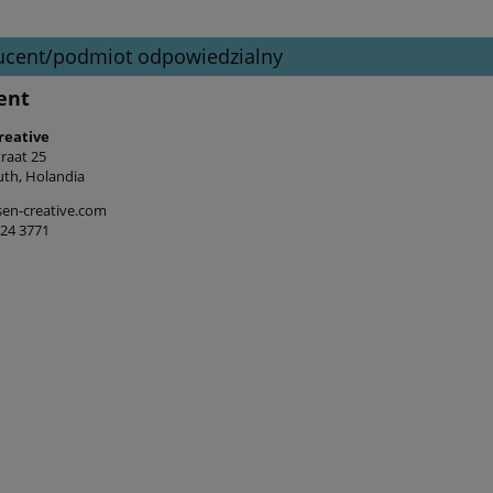
ucent/podmiot odpowiedzialny
ent
reative
raat 25
th, Holandia
en-creative.com
524 3771