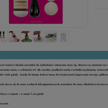
tool round to idealne narzędzie do nakładania i mieszania tuszy np. distress czy memento (ze 
szczenia tuszu, w zależności od siły nacisku, prędkości ruchu i techniki uzyskujemy różnoro
eć wiele gąbek - każdą do innego koloru tuszu, bez konieczności kupowania nowego aplikat
zek używa się do tuszy wodnych lub pigmentowych, natomiast do tuszy alkoholowych używa s
chwyt z rzepem + w sumie 5 szt gąbek
owanie.