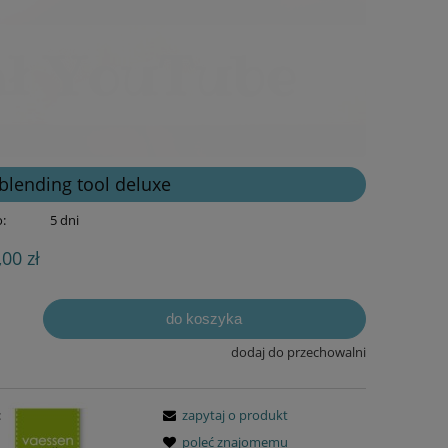
 blending tool deluxe
:
5 dni
,00 zł
do koszyka
dodaj do przechowalni
:
zapytaj o produkt
poleć znajomemu