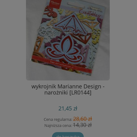
- zestaw
wykrojnik Marianne Design -
wykrojnik
wflake)
narożniki [LR0144]
21,45 zł
 zł
28,60 zł
Cena regularna:
Cen
 zł
14,30 zł
Najniższa cena:
Naj
do koszyka