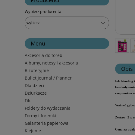
Wybierz producenta
Menu
Akcesoria do toreb
Albumy, notesy i akcesoria
Opis
Biżuteryjnie
Bullet Journal / Planner
Ink blending 
Dla dzieci
kontrolę umie
Dziurkacze
rzep można mi
Filc
Ważne! gąbec
Foldery do wytłaczania
Formy i foremki
Zestaw: 2 x u
Galanteria papierowa
Klejenie
Cena za opak