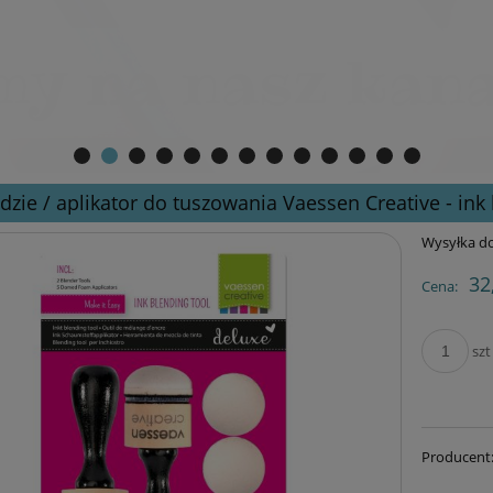
dzie / aplikator do tuszowania Vaessen Creative - ink
Wysyłka do
32
Cena:
szt
Producent