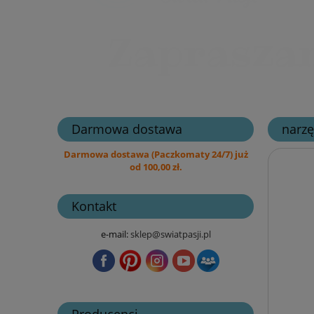
Darmowa dostawa
narzę
Darmowa dostawa (Paczkomaty 24/7) już
od 100,00 zł.
Kontakt
e-mail:
sklep@swiatpasji.pl
Producenci