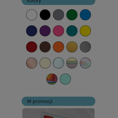
Kolory
W promocji