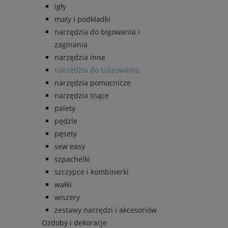
igły
maty i podkładki
narzędzia do bigowania i
zaginania
narzędzia inne
narzędzia do tuszowania
narzędzia pomocnicze
narzędzia tnące
palety
pędzle
pęsety
sew easy
szpachelki
szczypce i kombinerki
wałki
wiszery
zestawy narzędzi i akcesoriów
Ozdoby i dekoracje