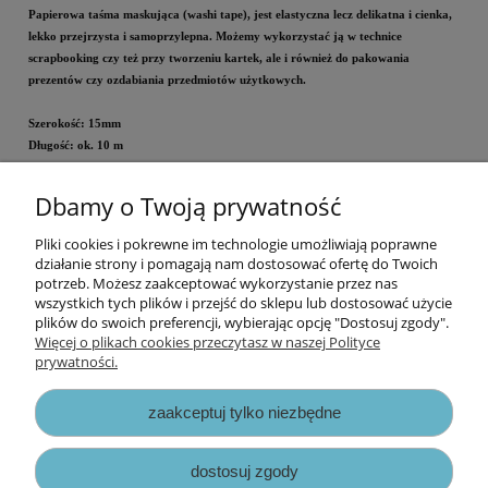
Papierowa taśma maskująca (washi tape), jest elastyczna lecz delikatna i cienka,
lekko przejrzysta i samoprzylepna. Możemy wykorzystać ją w technice
scrapbooking czy też przy tworzeniu kartek, ale i również do pakowania
prezentów czy ozdabiania przedmiotów użytkowych.
Szerokość: 15mm
Długość: ok. 10 m
Dbamy o Twoją prywatność
Cena za rolkę.
Pliki cookies i pokrewne im technologie umożliwiają poprawne
Informacje
działanie strony i pomagają nam dostosować ofertę do Twoich
potrzeb. Możesz zaakceptować wykorzystanie przez nas
wszystkich tych plików i przejść do sklepu lub dostosować użycie
Opłaty i koszty dostawy
plików do swoich preferencji, wybierając opcję "Dostosuj zgody".
Więcej o plikach cookies przeczytasz w naszej Polityce
prywatności.
Zniżki
zaakceptuj tylko niezbędne
Zapisy prawne
dostosuj zgody