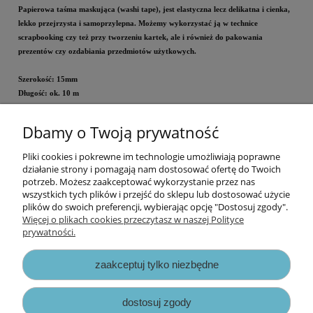
Papierowa taśma maskująca (washi tape), jest elastyczna lecz delikatna i cienka,
lekko przejrzysta i samoprzylepna. Możemy wykorzystać ją w technice
scrapbooking czy też przy tworzeniu kartek, ale i również do pakowania
prezentów czy ozdabiania przedmiotów użytkowych.
Szerokość: 15mm
Długość: ok. 10 m
Dbamy o Twoją prywatność
Cena za rolkę.
Pliki cookies i pokrewne im technologie umożliwiają poprawne
Informacje
działanie strony i pomagają nam dostosować ofertę do Twoich
potrzeb. Możesz zaakceptować wykorzystanie przez nas
wszystkich tych plików i przejść do sklepu lub dostosować użycie
Opłaty i koszty dostawy
plików do swoich preferencji, wybierając opcję "Dostosuj zgody".
Więcej o plikach cookies przeczytasz w naszej Polityce
prywatności.
Zniżki
zaakceptuj tylko niezbędne
Zapisy prawne
dostosuj zgody