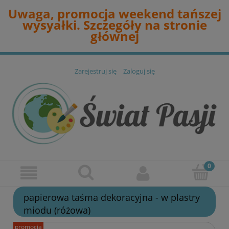
Uwaga, promocja weekend tańszej
wysyałki. Szczegóły na stronie
głównej
Zarejestruj się
Zaloguj się
papierowa taśma dekoracyjna - w plastry
miodu (różowa)
promocja