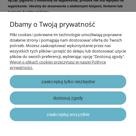
łącząc pigment z modeliną do wypiekania, proszek nie ma wpływu na
wypiekanie. Idealny do stosowania z ulubionymi klejami, farbami lub
tuszami, bardzo wydajny.
Dbamy o Twoją prywatność
Pojemność 7g
Pliki cookies i pokrewne im technologie umożliwiają poprawne
Informacje
działanie strony i pomagają nam dostosować ofertę do Twoich
potrzeb. Możesz zaakceptować wykorzystanie przez nas
wszystkich tych plików i przejść do sklepu lub dostosować użycie
Opłaty i koszty dostawy
plików do swoich preferencji, wybierając opcję "Dostosuj zgody".
Więcej o plikach cookies przeczytasz w naszej Polityce
prywatności.
Zniżki
zaakceptuj tylko niezbędne
Zapisy prawne
dostosuj zgody
zaakceptuj wszystkie