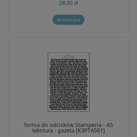
28,00 zł
do koszyka
forma do odcisków Stamperia - A5
tekstura - gazeta [K3PTA561]