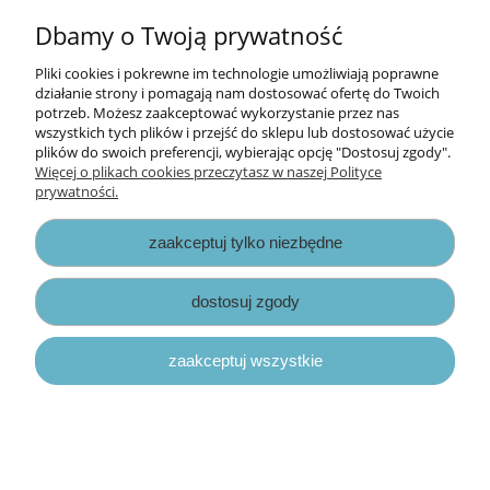
Dbamy o Twoją prywatność
Pliki cookies i pokrewne im technologie umożliwiają poprawne
działanie strony i pomagają nam dostosować ofertę do Twoich
potrzeb. Możesz zaakceptować wykorzystanie przez nas
szablon Stamperia 12 x 25 cm - circle of
wszystkich tych plików i przejść do sklepu lub dostosować użycie
love różyczki
plików do swoich preferencji, wybierając opcję "Dostosuj zgody".
Więcej o plikach cookies przeczytasz w naszej Polityce
prywatności.
19,00 zł
zaakceptuj tylko niezbędne
do koszyka
dostosuj zgody
zaakceptuj wszystkie