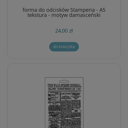
forma do odcisków Stamperia - A5
tekstura - motyw damasceński
[K3PTA554]
24,00 zł
do koszyka