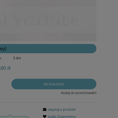
wy)
:
5 dni
,00 zł
do koszyka
dodaj do przechowalni
:
zapytaj o produkt
poleć znajomemu