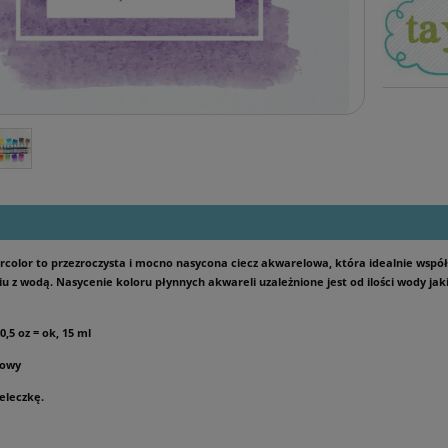
rcolor to przezroczysta i mocno nasycona ciecz akwarelowa, która idealnie współ
iu z wodą. Nasycenie koloru płynnych akwareli uzależnione jest od ilości wody ja
,5 oz = ok, 15 ml
towy
eleczkę.