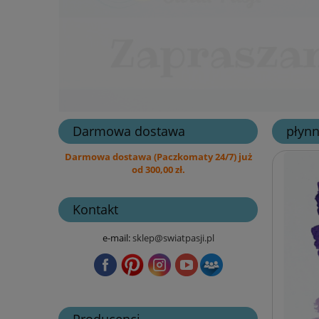
Darmowa dostawa
płynn
Darmowa dostawa (Paczkomaty 24/7) już
od 300,00 zł.
Kontakt
e-mail:
sklep@swiatpasji.pl
Producenci