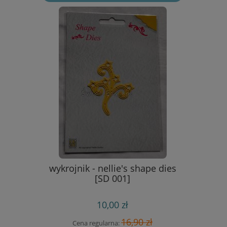
- sparkle
wykrojnik - nellie's shape dies
wykrojn
]
[SD 001]
etykietk
10,00 zł
 zł
16,90 zł
Cena regularna:
Cen