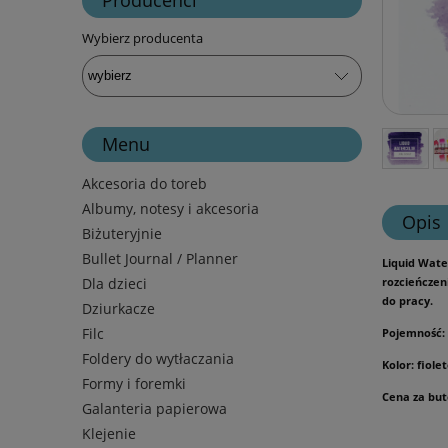
Wybierz producenta
Menu
Akcesoria do toreb
Albumy, notesy i akcesoria
Opis
Biżuteryjnie
Bullet Journal / Planner
Liquid Wate
Dla dzieci
rozcieńczen
do pracy.
Dziurkacze
Filc
Pojemność: 0
Foldery do wytłaczania
Kolor: fiole
Formy i foremki
Cena za but
Galanteria papierowa
Klejenie