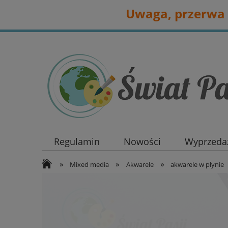
Uwaga, przerwa 
Regulamin
Nowości
Wyprzedaż
»
»
»
Mixed media
Akwarele
akwarele w płynie