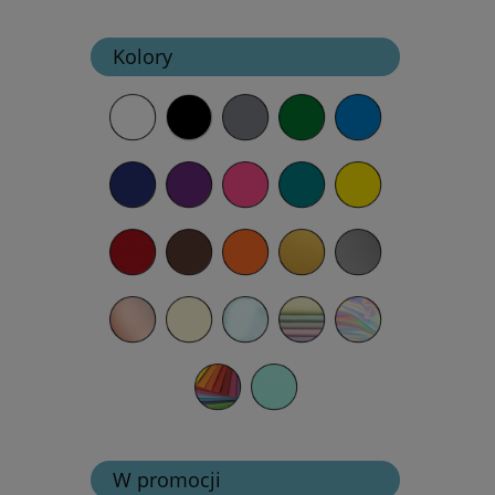
Kolory
W promocji