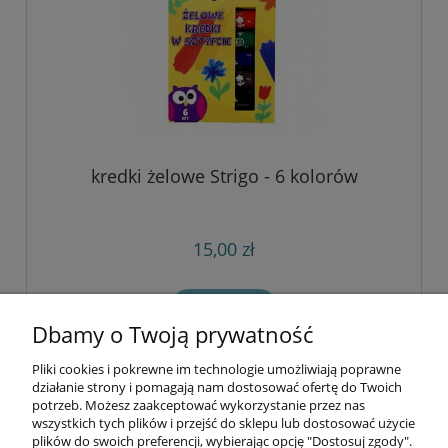
kredki żelowe Strigo - 6 kolorów
15,00 zł
do koszyka
Dbamy o Twoją prywatność
Pliki cookies i pokrewne im technologie umożliwiają poprawne
Informacje
działanie strony i pomagają nam dostosować ofertę do Twoich
potrzeb. Możesz zaakceptować wykorzystanie przez nas
wszystkich tych plików i przejść do sklepu lub dostosować użycie
Opłaty i koszty dostawy
plików do swoich preferencji, wybierając opcję "Dostosuj zgody".