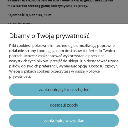
akwareli uzależnione jest od ilości wody jakiej użyjesz, dzięki czemu
masz bardzo szeroką gamę kolorystyczną do pracy.
Pojemność: 0,5 oz = ok, 15 ml
Kolor: śliwkowy
Dbamy o Twoją prywatność
Cena za buteleczkę.
Pliki cookies i pokrewne im technologie umożliwiają poprawne
Informacje
działanie strony i pomagają nam dostosować ofertę do Twoich
potrzeb. Możesz zaakceptować wykorzystanie przez nas
wszystkich tych plików i przejść do sklepu lub dostosować użycie
Opłaty i koszty dostawy
plików do swoich preferencji, wybierając opcję "Dostosuj zgody".
Więcej o plikach cookies przeczytasz w naszej Polityce
prywatności.
Zniżki
zaakceptuj tylko niezbędne
Zapisy prawne
dostosuj zgody
zaakceptuj wszystkie