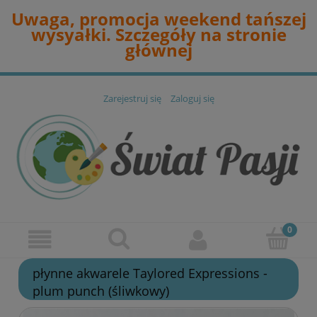
Uwaga, promocja weekend tańszej
wysyałki. Szczegóły na stronie
głównej
Zarejestruj się
Zaloguj się
płynne akwarele Taylored Expressions -
plum punch (śliwkowy)