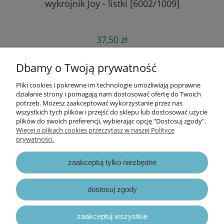
wykrojnik Joy - listki [6002/1009]
37,50 zł
do koszyka
Dbamy o Twoją prywatność
Pliki cookies i pokrewne im technologie umożliwiają poprawne
Informacje
działanie strony i pomagają nam dostosować ofertę do Twoich
potrzeb. Możesz zaakceptować wykorzystanie przez nas
wszystkich tych plików i przejść do sklepu lub dostosować użycie
Opłaty i koszty dostawy
plików do swoich preferencji, wybierając opcję "Dostosuj zgody".
Więcej o plikach cookies przeczytasz w naszej Polityce
prywatności.
Zniżki
zaakceptuj tylko niezbędne
Zapisy prawne
dostosuj zgody
zaakceptuj wszystkie