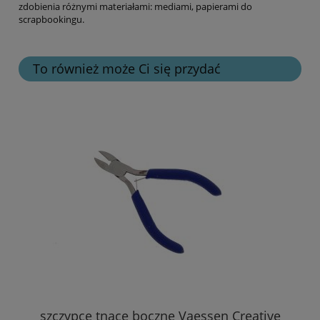
zdobienia różnymi materiałami: mediami, papierami do
scrapbookingu.
To również może Ci się przydać
szczypce tnące boczne Vaessen Creative
sz