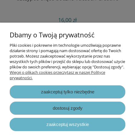
16,00 zł
do koszyka
Dbamy o Twoją prywatność
Pliki cookies i pokrewne im technologie umożliwiają poprawne
Informacje
działanie strony i pomagają nam dostosować ofertę do Twoich
potrzeb. Możesz zaakceptować wykorzystanie przez nas
wszystkich tych plików i przejść do sklepu lub dostosować użycie
Opłaty i koszty dostawy
plików do swoich preferencji, wybierając opcję "Dostosuj zgody".
Więcej o plikach cookies przeczytasz w naszej Polityce
prywatności.
Zniżki
zaakceptuj tylko niezbędne
Zapisy prawne
dostosuj zgody
zaakceptuj wszystkie