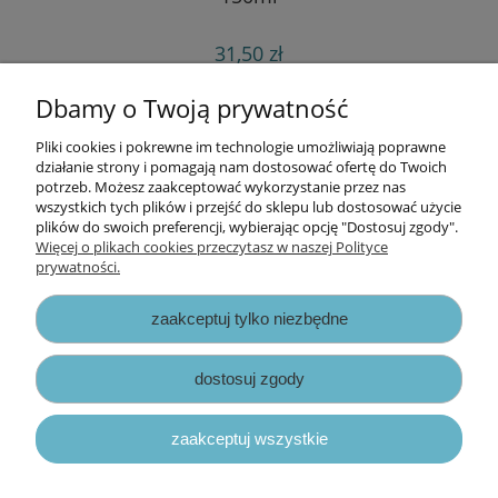
31,50 zł
do koszyka
Dbamy o Twoją prywatność
Pliki cookies i pokrewne im technologie umożliwiają poprawne
Informacje
działanie strony i pomagają nam dostosować ofertę do Twoich
potrzeb. Możesz zaakceptować wykorzystanie przez nas
wszystkich tych plików i przejść do sklepu lub dostosować użycie
Opłaty i koszty dostawy
plików do swoich preferencji, wybierając opcję "Dostosuj zgody".
Więcej o plikach cookies przeczytasz w naszej Polityce
prywatności.
Zniżki
zaakceptuj tylko niezbędne
Zapisy prawne
dostosuj zgody
zaakceptuj wszystkie