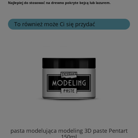
Najlepiej do stosować na drewno pokryte bejcą lub lazurem.
To również może Ci się przydać
pasta modelująca modeling 3D paste Pentart
ze
150ml