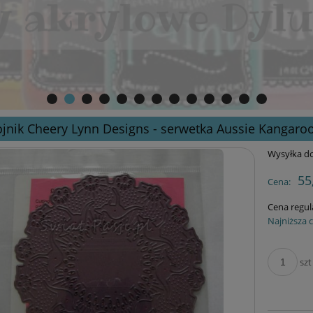
jnik Cheery Lynn Designs - serwetka Aussie Kangaro
Wysyłka do
55
Cena:
Cena regul
Najniższa 
szt