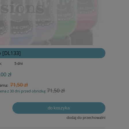
o [DL133]
:
5 dni
,00 zł
71,50 zł
arna:
71,50 zł
cena z 30 dni przed obniżką:
do koszyka
dodaj do przechowalni