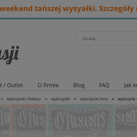
eekend tańszej wysyałki. Szczegóły 
 / Outlet
O firmie
Blog
FAQ
Jak 
»
»
»
»
wykrojniki i foldery
wykrojniki
wykrojniki inne
wykrojnik 