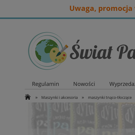
Uwaga, promocja w
Regulamin
Nowości
Wyprzedaż
»
»
Maszynki i akcesoria
maszynki tnąco-tłoczące