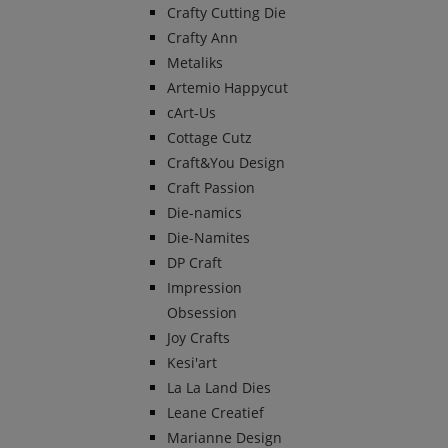
Crafty Cutting Die
Crafty Ann
Metaliks
Artemio Happycut
cArt-Us
Cottage Cutz
Craft&You Design
Craft Passion
Die-namics
Die-Namites
DP Craft
Impression
Obsession
Joy Crafts
Kesi'art
La La Land Dies
Leane Creatief
Marianne Design