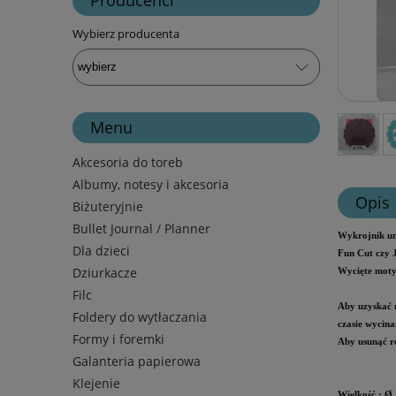
Wybierz producenta
Menu
Akcesoria do toreb
Albumy, notesy i akcesoria
Opis
Biżuteryjnie
Bullet Journal / Planner
Wykrojnik um
Dla dzieci
Fun Cut czy 
Dziurkacze
Wycięte moty
Filc
Aby uzyskać n
Foldery do wytłaczania
czasie wycina
Formy i foremki
Aby usunąć re
Galanteria papierowa
Klejenie
Wielkość
: Ø