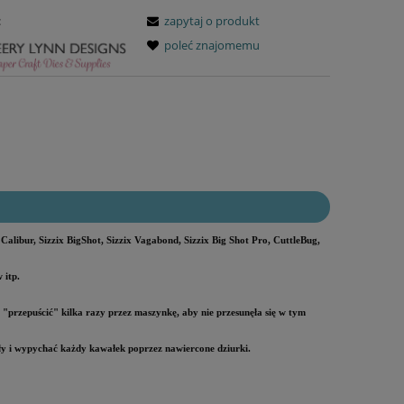
:
zapytaj o produkt
poleć znajomemu
ibur, Sizzix BigShot, Sizzix Vagabond, Sizzix Big Shot Pro, CuttleBug,
 itp.
i
"przepuścić" kilka razy przez maszynkę, aby nie przesunęła się w tym
gły i wypychać każdy kawałek poprzez nawiercone dziurki.