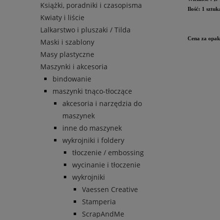
Książki, poradniki i czasopisma
Ilość: 1 sztuk
Kwiaty i liście
Lalkarstwo i pluszaki / Tilda
Cena za opak
Maski i szablony
Masy plastyczne
Maszynki i akcesoria
bindowanie
maszynki tnąco-tłoczące
akcesoria i narzędzia do
maszynek
inne do maszynek
wykrojniki i foldery
tłoczenie / embossing
wycinanie i tłoczenie
wykrojniki
Vaessen Creative
Stamperia
ScrapAndMe