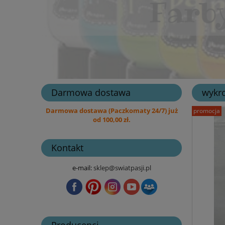
Darmowa dostawa
wykro
Darmowa dostawa (Paczkomaty 24/7) już
promocja
od 100,00 zł.
Kontakt
e-mail:
sklep@swiatpasji.pl
Producenci