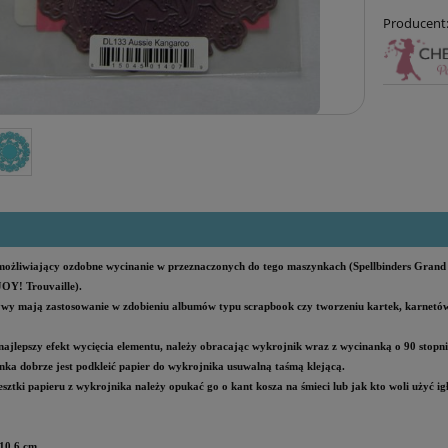
Producent
ożliwiający ozdobne wycinanie w przeznaczonych do tego maszynkach (Spellbinders Grand Cal
JOY! Trouvaille).
wy mają zastosowanie w zdobieniu albumów typu scrapbook czy tworzeniu kartek, karnetów
ajlepszy efekt wycięcia elementu, należy
obracając wykrojnik wraz z wycinanką o 90 stopn
nka dobrze jest podkleić papier do wykrojnika usuwalną taśmą klejącą.
sztki papieru z wykrojnika należy opukać go o kant kosza na śmieci lub jak kto woli użyć i
 10,6 cm