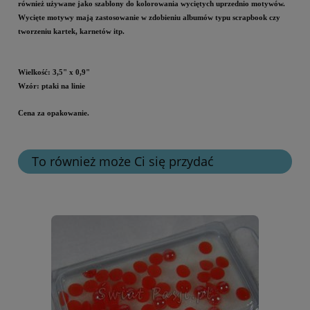
również używane jako szablony do kolorowania wyciętych uprzednio motywów.
Wycięte motywy mają zastosowanie w zdobieniu albumów typu scrapbook czy
tworzeniu kartek, karnetów itp.
Wielkość: 3,5" x 0,9"
Wzór: ptaki na linie
Cena za opakowanie.
To również może Ci się przydać