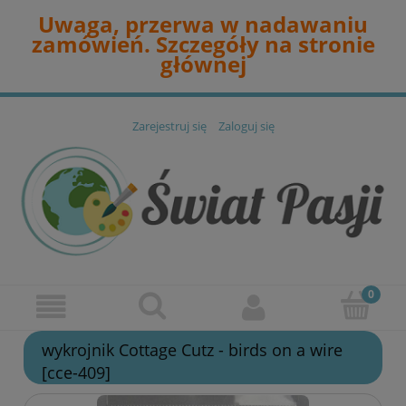
Uwaga, przerwa w nadawaniu
zamówień. Szczegóły na stronie
głównej
Zarejestruj się
Zaloguj się
wykrojnik Cottage Cutz - birds on a wire
[cce-409]