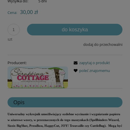
Wysyłka do:
5 dni
30,00 zł
Cena:
do koszyka
szt
dodaj do przechowalni
Producent:
zapytaj o produkt
poleć znajomemu
Opis
Uniwersalny wykrojnik umożliwiający ozdobne wycinanie i wygniatanie papieru
w ażurowe wzory, w przeznaczonych do tego maszynkach (Spellbinders Wizard,
Sizzix BigShot, PressBoss, HappyCut, JOY! Trouvaille czy CuttleBug). Mogą być