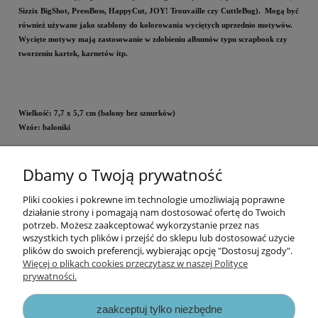
Sizzix BigShot, PressBoss, HappyCut, JOY! Trouvaille czy CuttleBug). Mogą być
również używane jako szablony do kolorowania wyciętych uprzednio motywów.
Wycięte motywy mają zastosowanie w zdobieniu albumów typu scrapbook czy
tworzeniu kartek, karnetów itp.
Wielkość: 7,7 x 5,7 cm (balony bez sznurków)
Wzór: baloniki
Dbamy o Twoją prywatność
Cena za opakowanie.
Pliki cookies i pokrewne im technologie umożliwiają poprawne
Informacje
działanie strony i pomagają nam dostosować ofertę do Twoich
potrzeb. Możesz zaakceptować wykorzystanie przez nas
wszystkich tych plików i przejść do sklepu lub dostosować użycie
Opłaty i koszty dostawy
plików do swoich preferencji, wybierając opcję "Dostosuj zgody".
Więcej o plikach cookies przeczytasz w naszej Polityce
prywatności.
Zniżki
zaakceptuj tylko niezbędne
Zapisy prawne