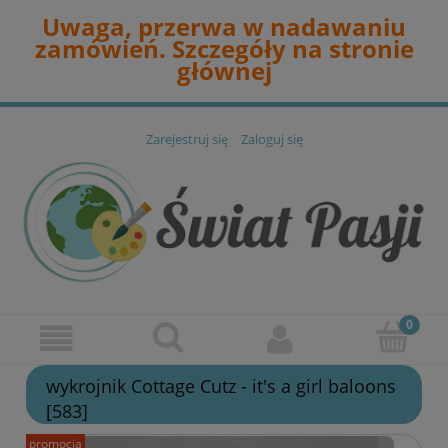
Uwaga, przerwa w nadawaniu
zamówień. Szczegóły na stronie
głównej
Zarejestruj się
Zaloguj się
wykrojnik Cottage Cutz - it's a girl baloons
[583]
promocja