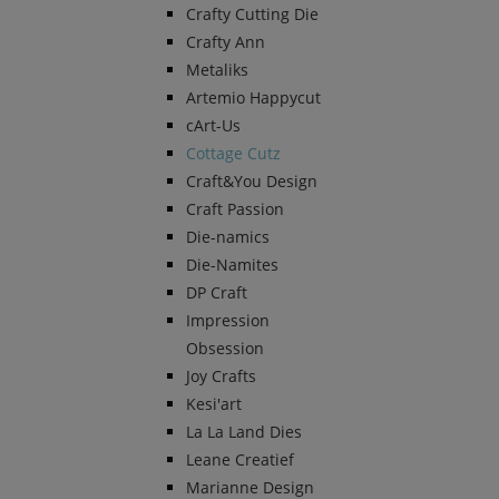
Crafty Cutting Die
Crafty Ann
Metaliks
Artemio Happycut
cArt-Us
Cottage Cutz
Craft&You Design
Craft Passion
Die-namics
Die-Namites
DP Craft
Impression
Obsession
Joy Crafts
Kesi'art
La La Land Dies
Leane Creatief
Marianne Design