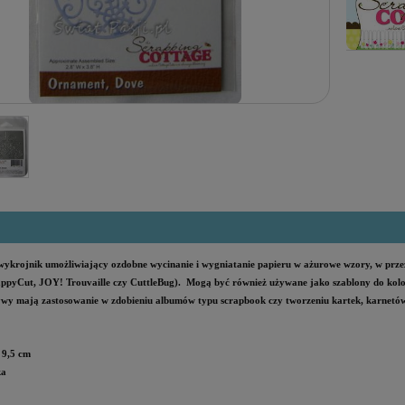
wykrojnik umożliwiający ozdobne wycinanie i wygniatanie papieru w ażurowe wzory, w przez
appyCut, JOY! Trouvaille czy CuttleBug). Mogą być również używane jako szablony do ko
wy mają zastosowanie w zdobieniu albumów typu scrapbook czy tworzeniu kartek, karnetów
 9,5 cm
ka