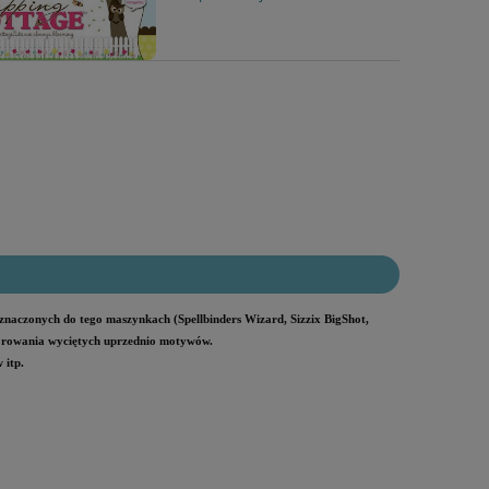
naczonych do tego maszynkach (Spellbinders Wizard, Sizzix BigShot,
lorowania wyciętych uprzednio motywów.
 itp.