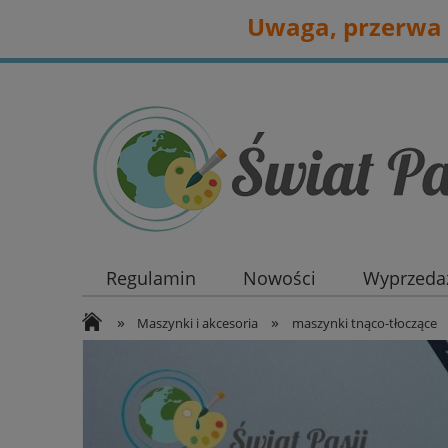
Uwaga, przerwa 
Regulamin
Nowości
Wyprzedaż
»
»
Maszynki i akcesoria
maszynki tnąco-tłoczące