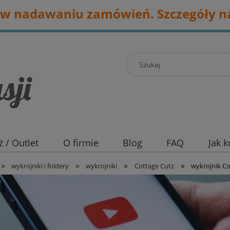
w nadawaniu zamówień. Szczegóły na
 / Outlet
O firmie
Blog
FAQ
Jak 
»
»
»
»
wykrojniki i foldery
wykrojniki
Cottage Cutz
wykrojnik Co