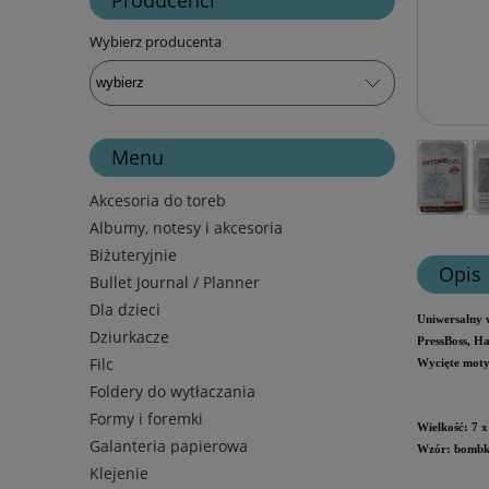
Wybierz producenta
Menu
Akcesoria do toreb
Albumy, notesy i akcesoria
Biżuteryjnie
Opis
Bullet Journal / Planner
Dla dzieci
Uniwersalny 
Dziurkacze
PressBoss, H
Filc
Wycięte moty
Foldery do wytłaczania
Formy i foremki
Wielkość: 7 x
Galanteria papierowa
Wzór: bomb
Klejenie