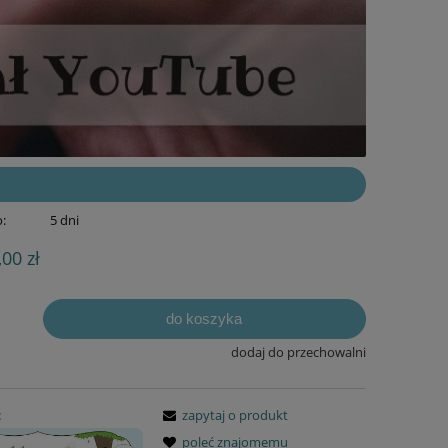
:
5 dni
,00 zł
do koszyka
dodaj do przechowalni
:
zapytaj o produkt
poleć znajomemu