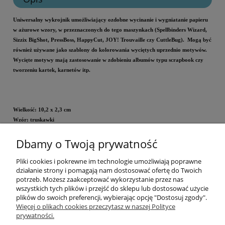
Uniwersalny wykrojnik umożliwiający ozdobne wycinanie i wygniatanie papieru
w ażurowe wzory, w przeznaczonych do tego maszynkach (Spellbinders Wizard,
Sizzix BigShot, PressBoss, HappyCut, JOY! Trouvaille czy CuttleBug). Mogą być
również używane jako szablony do kolorowania wyciętych uprzednio motywów.
Wycięte motywy mają zastosowanie w zdobieniu albumów typu scrapbook czy
tworzeniu kartek, karnetów itp.
Wielkość: 10,2 x 2,3 cm
Wzór: truskawki
Dbamy o Twoją prywatność
Cena za opakowanie.
Pliki cookies i pokrewne im technologie umożliwiają poprawne
Informacje
działanie strony i pomagają nam dostosować ofertę do Twoich
potrzeb. Możesz zaakceptować wykorzystanie przez nas
wszystkich tych plików i przejść do sklepu lub dostosować użycie
Opłaty i koszty dostawy
plików do swoich preferencji, wybierając opcję "Dostosuj zgody".
Więcej o plikach cookies przeczytasz w naszej Polityce
prywatności.
Zniżki