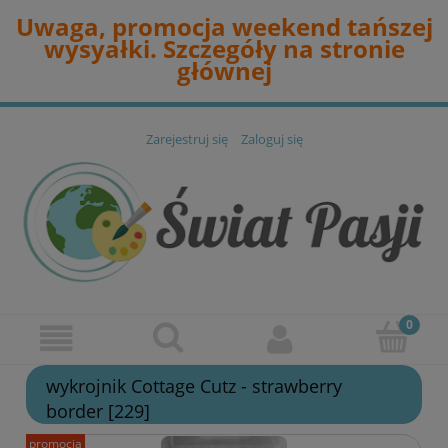
Uwaga, promocja weekend tańszej
wysyałki. Szczegóły na stronie
głównej
Zarejestruj się
Zaloguj się
wykrojnik Cottage Cutz - strawberry
border [229]
promocja