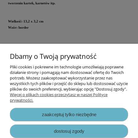
tworzeniu kartek, karnetów itp.
Wielkość: 13,2 x 3,2 cm
Wzór: border
Dbamy o Twoją prywatność
Cena za opakowanie.
Pliki cookies i pokrewne im technologie umożliwiają poprawne
Informacje
działanie strony i pomagają nam dostosować ofertę do Twoich
potrzeb. Możesz zaakceptować wykorzystanie przez nas
wszystkich tych plików i przejść do sklepu lub dostosować użycie
Opłaty i koszty dostawy
plików do swoich preferencji, wybierając opcję "Dostosuj zgody".
Więcej o plikach cookies przeczytasz w naszej Polityce
prywatności.
Zniżki
zaakceptuj tylko niezbędne
Zapisy prawne
dostosuj zgody