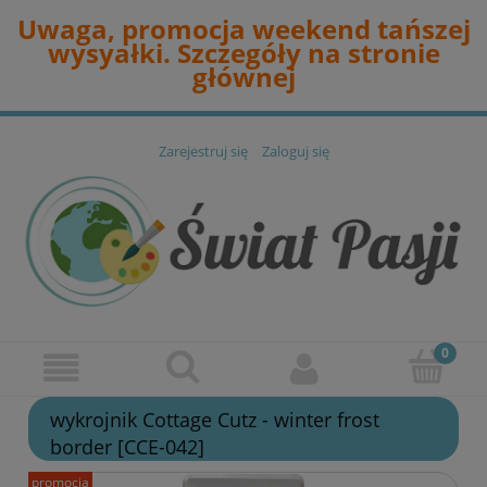
Uwaga, promocja weekend tańszej
wysyałki. Szczegóły na stronie
głównej
Zarejestruj się
Zaloguj się
wykrojnik Cottage Cutz - winter frost
border [CCE-042]
promocja