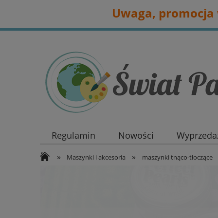
Uwaga, promocja w
Regulamin
Nowości
Wyprzedaż
»
»
Maszynki i akcesoria
maszynki tnąco-tłoczące