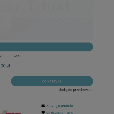
:
5 dni
,00 zł
do koszyka
dodaj do przechowalni
:
zapytaj o produkt
poleć znajomemu