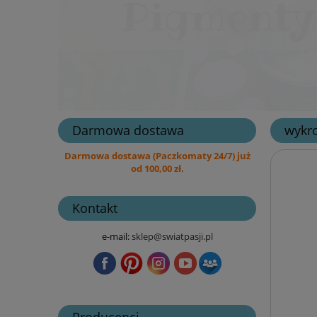
Darmowa dostawa
wykro
Darmowa dostawa (Paczkomaty 24/7) już
od 100,00 zł.
Kontakt
e-mail:
sklep@swiatpasji.pl
Producenci