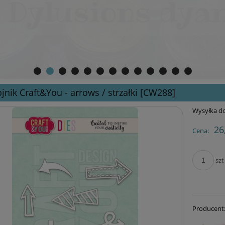
jnik Craft&You - arrows / strzałki [CW288]
Wysyłka do
26
Cena:
szt
Producent