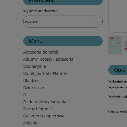
Wybierz producenta
Menu
Akcesoria do toreb
Albumy, notesy i akcesoria
Biżuteryjnie
Opis
Bullet Journal / Planner
Dla dzieci
Wykrojnik um
Dziurkacze
Wycięte moty
Filc
Wielkość: na
Foldery do wytłaczania
Formy i foremki
Cena za opak
Galanteria papierowa
Klejenie