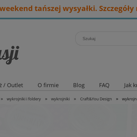
eekend tańszej wysyałki. Szczegóły 
 / Outlet
O firmie
Blog
FAQ
Jak 
»
»
»
»
wykrojniki i foldery
wykrojniki
Craft&You Design
wykrojni