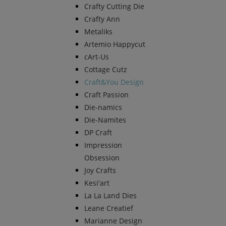
Crafty Cutting Die
Crafty Ann
Metaliks
Artemio Happycut
cArt-Us
Cottage Cutz
Craft&You Design
Craft Passion
Die-namics
Die-Namites
DP Craft
Impression
Obsession
Joy Crafts
Kesi'art
La La Land Dies
Leane Creatief
Marianne Design