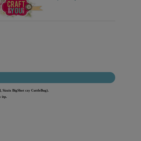
 Sizzix BigShot czy CuttleBug).
 itp.