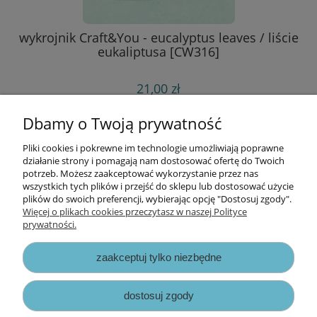
wykrojnik Craft&You - eucalyptus leaves / liście
eukaliptusa [CW316]
21,00 zł
do koszyka
Dbamy o Twoją prywatność
Pliki cookies i pokrewne im technologie umożliwiają poprawne
Informacje
działanie strony i pomagają nam dostosować ofertę do Twoich
potrzeb. Możesz zaakceptować wykorzystanie przez nas
wszystkich tych plików i przejść do sklepu lub dostosować użycie
Opłaty i koszty dostawy
plików do swoich preferencji, wybierając opcję "Dostosuj zgody".
Więcej o plikach cookies przeczytasz w naszej Polityce
prywatności.
Zniżki
zaakceptuj tylko niezbędne
Zapisy prawne
dostosuj zgody