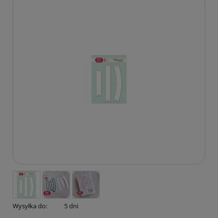
Wysyłka do:
5 dni