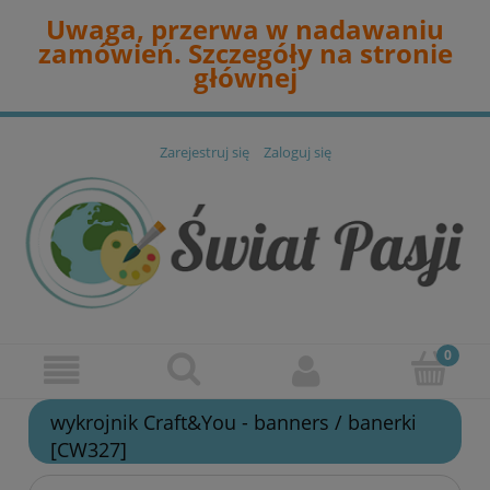
Uwaga, przerwa w nadawaniu
zamówień. Szczegóły na stronie
głównej
Zarejestruj się
Zaloguj się
wykrojnik Craft&You - banners / banerki
[CW327]