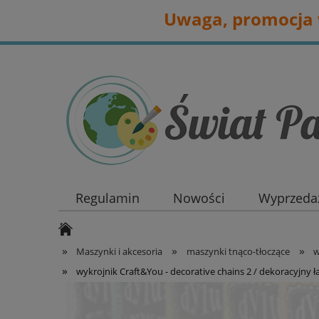
Uwaga, promocja w
Regulamin
Nowości
Wyprzedaż
»
»
»
Maszynki i akcesoria
maszynki tnąco-tłoczące
w
»
wykrojnik Craft&You - decorative chains 2 / dekoracyjny 