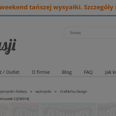
eekend tańszej wysyałki. Szczegóły 
 / Outlet
O firmie
Blog
FAQ
Jak 
»
»
ykrojniki i foldery
wykrojniki
Craft&You Design
łańcuszek 2 [CW314]