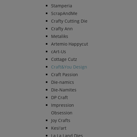
Stamperia
ScrapAndMe
Crafty Cutting Die
Crafty Ann
Metaliks
Artemio Happycut
cArt-Us
Cottage Cutz
Craft&You Design
Craft Passion
Die-namics
Die-Namites
DP Craft
Impression
Obsession
Joy Crafts
Kesi'art
La La Land Dies