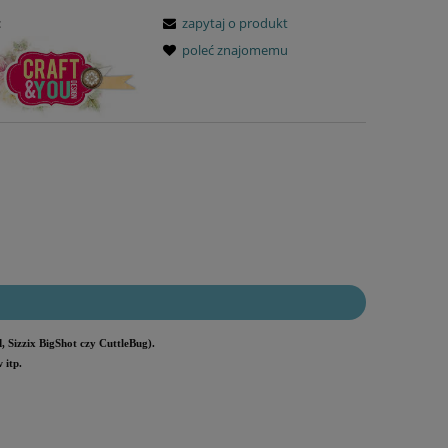
:
zapytaj o produkt
poleć znajomemu
 Sizzix BigShot czy CuttleBug).
 itp.