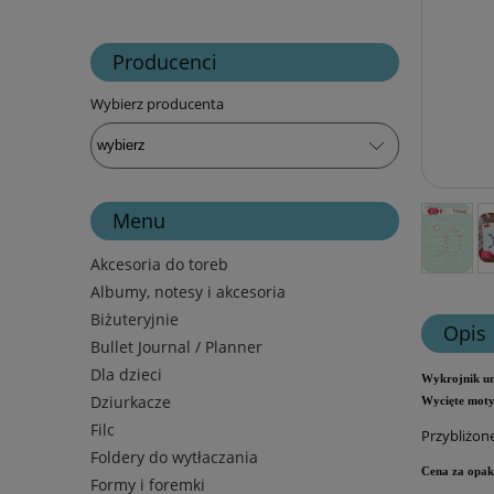
Producenci
Wybierz producenta
Menu
Akcesoria do toreb
Albumy, notesy i akcesoria
Biżuteryjnie
Opis
Bullet Journal / Planner
Dla dzieci
Wykrojnik um
Dziurkacze
Wycięte moty
Filc
Przybliżon
Foldery do wytłaczania
Cena za opak
Formy i foremki