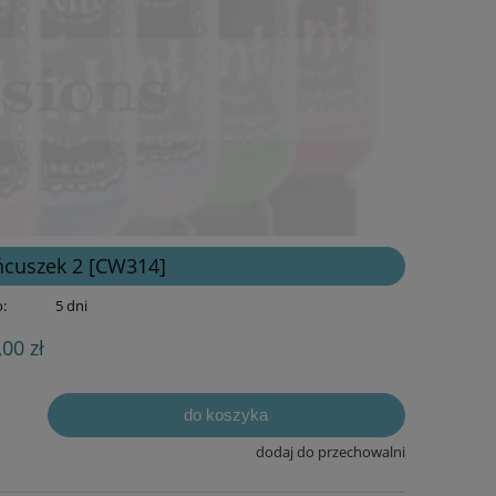
ańcuszek 2 [CW314]
:
5 dni
,00 zł
do koszyka
dodaj do przechowalni