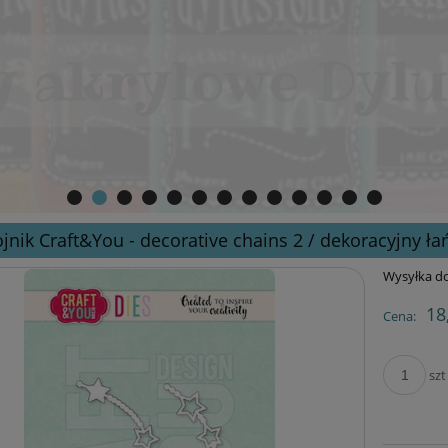
jnik Craft&You - decorative chains 2 / dekoracyjny ł
Wysyłka do
18
Cena:
szt