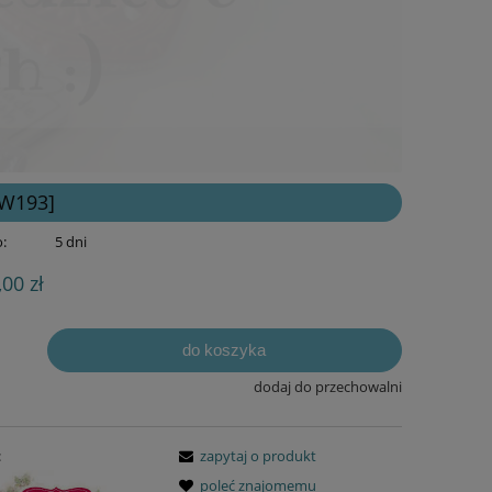
CW193]
:
5 dni
,00 zł
do koszyka
dodaj do przechowalni
:
zapytaj o produkt
poleć znajomemu