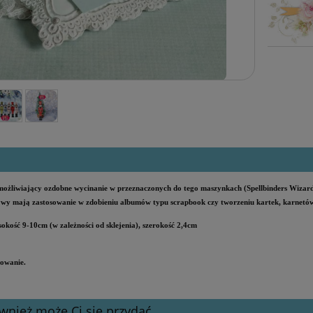
ożliwiający ozdobne wycinanie w przeznaczonych do tego maszynkach (Spellbinders Wizard,
wy mają zastosowanie w zdobieniu albumów typu scrapbook czy tworzeniu kartek, karnetów
okość 9-10cm (w zależności od sklejenia), szerokość 2,4cm
owanie.
wnież może Ci się przydać