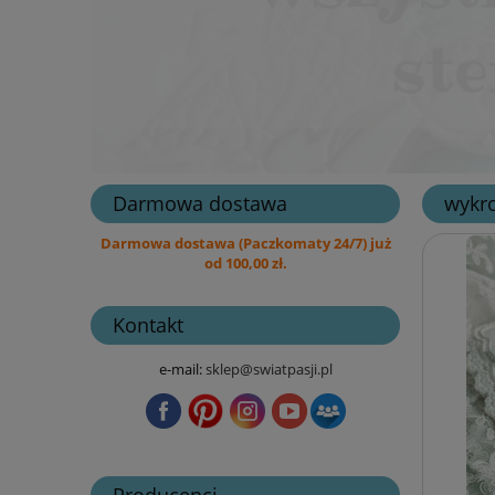
Darmowa dostawa
wykro
Darmowa dostawa (Paczkomaty 24/7) już
od 100,00 zł.
Kontakt
e-mail:
sklep@swiatpasji.pl
Producenci