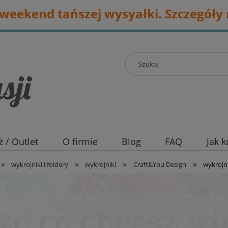
eekend tańszej wysyałki. Szczegóły 
 / Outlet
O firmie
Blog
FAQ
Jak 
»
»
»
»
wykrojniki i foldery
wykrojniki
Craft&You Design
wykrojn