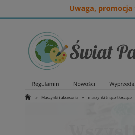
Uwaga, promocja w
Regulamin
Nowości
Wyprzedaż
»
»
Maszynki i akcesoria
maszynki tnąco-tłoczące