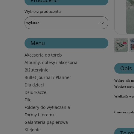
Wybierz producenta
Menu
Akcesoria do toreb
Albumy, notesy i akcesoria
Opis
Biżuteryjnie
Bullet Journal / Planner
Wykrojnik um
Dla dzieci
Wycięte moty
Dziurkacze
Wielkość:
wys
Filc
Foldery do wytłaczania
Cena za opak
Formy i foremki
Galanteria papierowa
Klejenie
To ró