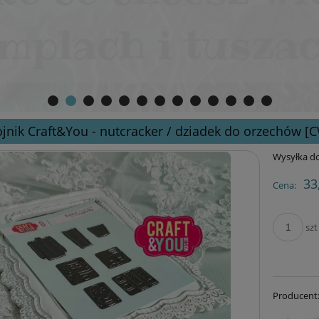
jnik Craft&You - nutcracker / dziadek do orzechów [
Wysyłka do
33
Cena:
szt
Producent