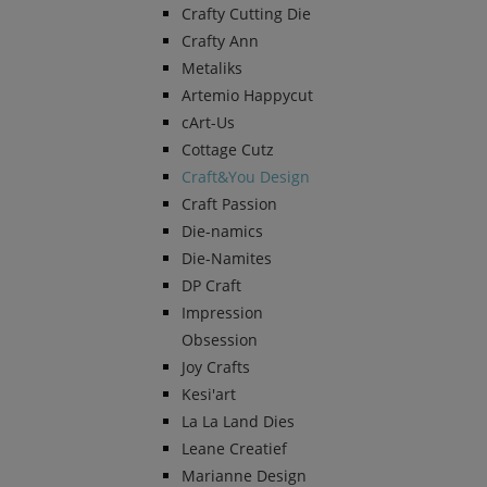
Crafty Cutting Die
Crafty Ann
Metaliks
Artemio Happycut
cArt-Us
Cottage Cutz
Craft&You Design
Craft Passion
Die-namics
Die-Namites
DP Craft
Impression
Obsession
Joy Crafts
Kesi'art
La La Land Dies
Leane Creatief
Marianne Design