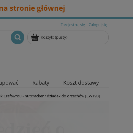
na stronie głównej
Zarejestruj się
Zaloguj się
Koszyk:
(pusty)
kupować
Rabaty
Koszt dostawy
ik Craft&You - nutcracker / dziadek do orzechów [CW193]