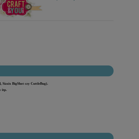
 Sizzix BigShot czy CuttleBug).
 itp.