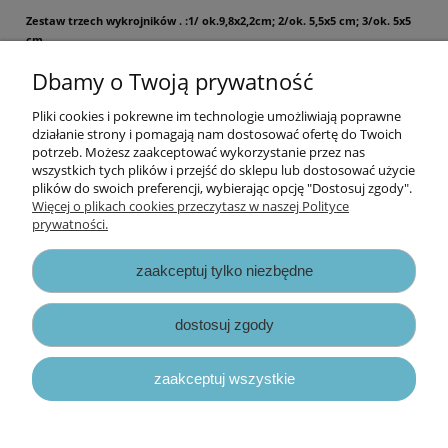
Zestaw trzech wykrojników . :1/ ok.9,8x2,2cm; 2/ok. 5,5x5 cm; 3/ok. 5x5
cm
Dbamy o Twoją prywatność
Cena za opakowanie.
Pliki cookies i pokrewne im technologie umożliwiają poprawne
Informacje
działanie strony i pomagają nam dostosować ofertę do Twoich
potrzeb. Możesz zaakceptować wykorzystanie przez nas
wszystkich tych plików i przejść do sklepu lub dostosować użycie
Opłaty i koszty dostawy
plików do swoich preferencji, wybierając opcję "Dostosuj zgody".
Więcej o plikach cookies przeczytasz w naszej Polityce
prywatności.
Zniżki
zaakceptuj tylko niezbędne
Zapisy prawne
dostosuj zgody
zaakceptuj wszystkie