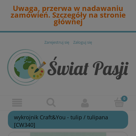
Uwaga, przerwa w nadawaniu
zamówień. Szczegóły na stronie
głównej
Zarejestruj się
Zaloguj się
wykrojnik Craft&You - tulip / tulipana
[CW340]