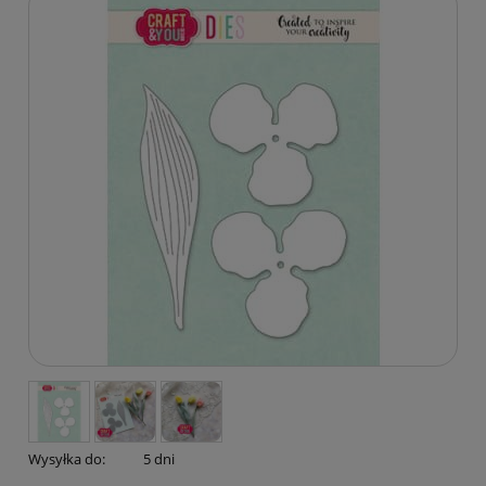
Wysyłka do:
5 dni