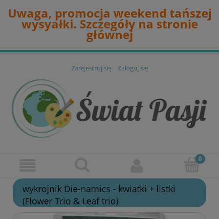
Uwaga, promocja weekend tańszej
wysyałki. Szczegóły na stronie
głównej
Zarejestruj się
Zaloguj się
wykrojnik Die-namics - kwiatki + listki
(Flower Trio & Leaf trio)