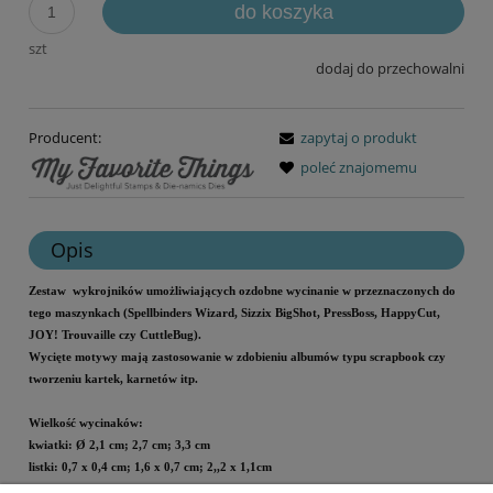
do koszyka
szt
dodaj do przechowalni
Producent:
zapytaj o produkt
poleć znajomemu
Opis
Zestaw wykrojników umożliwiających ozdobne wycinanie w przeznaczonych do
tego maszynkach (Spellbinders Wizard, Sizzix BigShot, PressBoss, HappyCut,
JOY! Trouvaille czy CuttleBug).
Wycięte motywy mają zastosowanie w zdobieniu albumów typu scrapbook czy
tworzeniu kartek, karnetów itp.
Wielkość wycinaków:
kwiatki: Ø 2,1 cm; 2,7 cm; 3,3 cm
listki: 0,7 x 0,4 cm; 1,6 x 0,7 cm; 2,,2 x 1,1cm
Ilość: 2