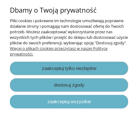
Dbamy o Twoją prywatność
Cena za opakowanie.
Pliki cookies i pokrewne im technologie umożliwiają poprawne
Informacje
działanie strony i pomagają nam dostosować ofertę do Twoich
potrzeb. Możesz zaakceptować wykorzystanie przez nas
wszystkich tych plików i przejść do sklepu lub dostosować użycie
Opłaty i koszty dostawy
plików do swoich preferencji, wybierając opcję "Dostosuj zgody".
Więcej o plikach cookies przeczytasz w naszej Polityce
prywatności.
Zniżki
zaakceptuj tylko niezbędne
Zapisy prawne
dostosuj zgody
zaakceptuj wszystkie
pokaż pełną wersję strony
Sklep internetowy Shoper.pl