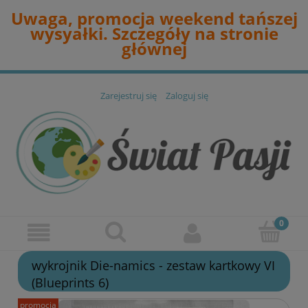
Uwaga, promocja weekend tańszej
wysyałki. Szczegóły na stronie
głównej
Zarejestruj się
Zaloguj się
wykrojnik Die-namics - zestaw kartkowy VI
(Blueprints 6)
promocja