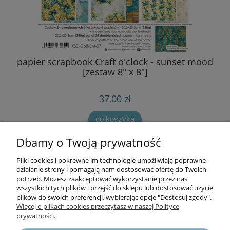
wy
papier scrapbook Craft o'clock - sunset mood
[zestaw 8" x 8"]
37,00 zł
do koszyka
Dbamy o Twoją prywatność
Pliki cookies i pokrewne im technologie umożliwiają poprawne
Informacje
działanie strony i pomagają nam dostosować ofertę do Twoich
potrzeb. Możesz zaakceptować wykorzystanie przez nas
wszystkich tych plików i przejść do sklepu lub dostosować użycie
Opłaty i koszty dostawy
plików do swoich preferencji, wybierając opcję "Dostosuj zgody".
Więcej o plikach cookies przeczytasz w naszej Polityce
prywatności.
Zniżki