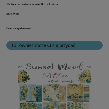
Wielkoś
ć największej
ramki:
10,1 x 13,3 cm
Ilość: 9 szt
Cena za opakowanie.
To również może Ci się przydać