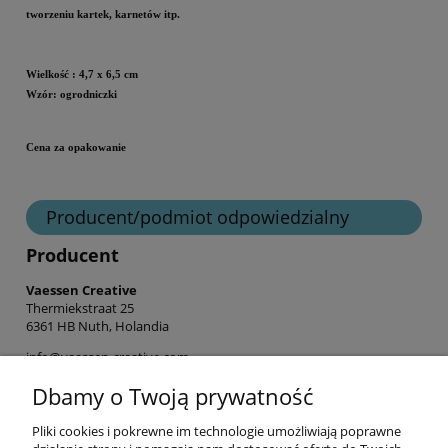
tworzeniu kartek, karnetów itp.
Wielkość
: 4,7 x 6,5 cm
Wzór: ogrodniczki
Cena za opakowanie
Producent/podmiot odpowiedzialny
Producent
Vaessen Creative
Thermiekstraat 25
6361 HB Nuth, Holandia
info@vaessen-creative.com
+31 (0) 45 524 3771
Dbamy o Twoją prywatność
Pliki cookies i pokrewne im technologie umożliwiają poprawne
Informacje