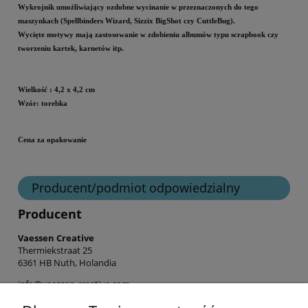
Wykrojnik umożliwiający ozdobne wycinanie w przeznaczonych do tego
maszynkach (Spellbinders Wizard, Sizzix BigShot czy CuttleBug).
Wycięte motywy mają zastosowanie w zdobieniu albumów typu scrapbook czy
tworzeniu kartek, karnetów itp.
Wielkość
: 4,2 x 4,2 cm
Wzór: torebka
Cena za opakowanie
Producent/podmiot odpowiedzialny
Producent
Vaessen Creative
Thermiekstraat 25
6361 HB Nuth, Holandia
info@vaessen-creative.com
+31 (0) 45 524 3771