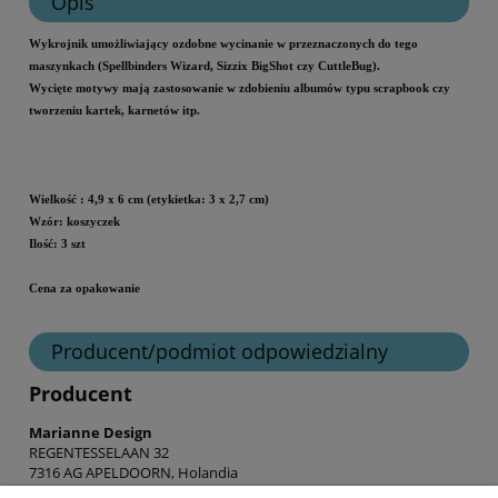
Opis
Wykrojnik umożliwiający ozdobne wycinanie w przeznaczonych do tego
maszynkach (Spellbinders Wizard, Sizzix BigShot czy CuttleBug).
Wycięte motywy mają zastosowanie w zdobieniu albumów typu scrapbook czy
tworzeniu kartek, karnetów itp.
Wielkość
: 4,9 x 6 cm (etykietka: 3 x 2,7 cm)
Wzór: koszyczek
Ilość: 3 szt
Cena za opakowanie
Producent/podmiot odpowiedzialny
Producent
Marianne Design
REGENTESSELAAN 32
7316 AG APELDOORN, Holandia