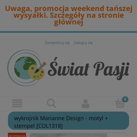
Uwaga, promocja weekend tańszej
wysyałki. Szczegóły na stronie
głównej
Zarejestruj się
Zaloguj się
wykrojnik Marianne Design - motyl +
stempel [COL1318]
promocja