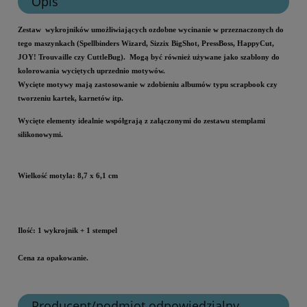
Opis
Zestaw wykrojników umożliwiających ozdobne wycinanie w przeznaczonych do
tego maszynkach (Spellbinders Wizard, Sizzix BigShot, PressBoss, HappyCut,
JOY! Trouvaille czy CuttleBug). Mogą być również używane jako szablony do
kolorowania wyciętych uprzednio motywów.
Wycięte motywy mają zastosowanie w zdobieniu albumów typu scrapbook czy
tworzeniu kartek, karnetów itp.
Wycięte elementy idealnie współgrają z załączonymi do zestawu stemplami
silikonowymi.
Wielkość
motyla: 8,7 x 6,1 cm
Ilość: 1 wykrojnik + 1 stempel
Cena za opakowanie.
Producent/podmiot odpowiedzialny