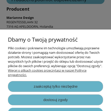
Producent
Marianne Design
REGENTESSELAAN 32
7316 AG APELDOORN, Holandia
info@mariannedesign.nl
Dbamy o Twoją prywatność
Pliki cookies i pokrewne im technologie umożliwiają poprawne
Informacje
działanie strony i pomagają nam dostosować ofertę do Twoich
potrzeb. Możesz zaakceptować wykorzystanie przez nas
wszystkich tych plików i przejść do sklepu lub dostosować użycie
Opłaty i koszty dostawy
plików do swoich preferencji, wybierając opcję "Dostosuj zgody".
Więcej o plikach cookies przeczytasz w naszej Polityce
prywatności.
Zniżki
zaakceptuj tylko niezbędne
Zapisy prawne
dostosuj zgody