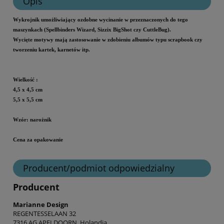
Opis
Wykrojnik umożliwiający ozdobne wycinanie w przeznaczonych do tego
maszynkach (Spellbinders Wizard, Sizzix BigShot czy CuttleBug).
Wycięte motywy mają zastosowanie w zdobieniu albumów typu scrapbook czy
tworzeniu kartek, karnetów itp.
Wielkość
:
4,5 x 4,5 cm
5,5 x 5,5 cm
Wzór: narożnik
Cena za opakowanie
Producent/podmiot odpowiedzialny
Producent
Marianne Design
REGENTESSELAAN 32
7316 AG APELDOORN, Holandia