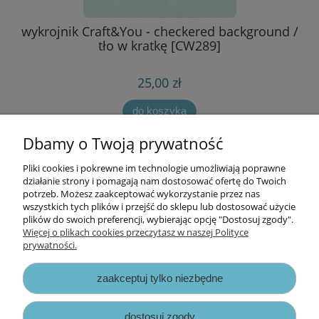
w
wykrojnik Craft&You - checkered background /
tło w kratkę [CW289]
25,00 zł
do koszyka
Dbamy o Twoją prywatność
Pliki cookies i pokrewne im technologie umożliwiają poprawne
Informacje
działanie strony i pomagają nam dostosować ofertę do Twoich
potrzeb. Możesz zaakceptować wykorzystanie przez nas
wszystkich tych plików i przejść do sklepu lub dostosować użycie
Opłaty i koszty dostawy
plików do swoich preferencji, wybierając opcję "Dostosuj zgody".
Więcej o plikach cookies przeczytasz w naszej Polityce
prywatności.
Zniżki
zaakceptuj tylko niezbędne
Zapisy prawne
dostosuj zgody