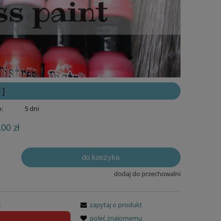
1]
:
5 dni
,00 zł
do koszyka
dodaj do przechowalni
:
zapytaj o produkt
poleć znajomemu