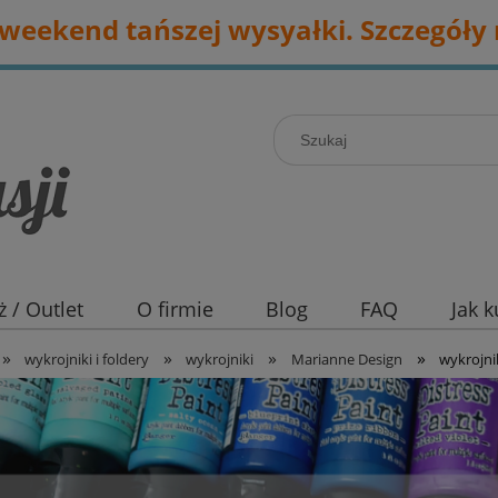
eekend tańszej wysyałki. Szczegóły 
 / Outlet
O firmie
Blog
FAQ
Jak 
»
»
»
»
wykrojniki i foldery
wykrojniki
Marianne Design
wykrojni