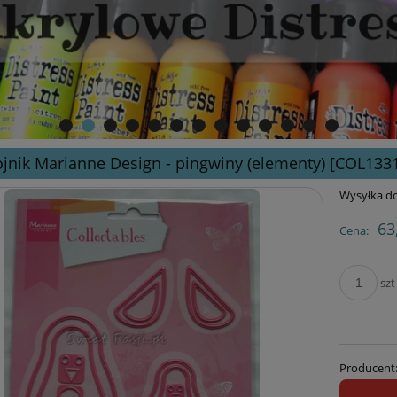
jnik Marianne Design - pingwiny (elementy) [COL133
Wysyłka do
63
Cena:
szt
Producent