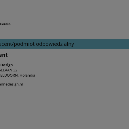
owanie.
ucent/podmiot odpowiedzialny
ent
 Design
SELAAN 32
PELDOORN, Holandia
nnedesign.nl