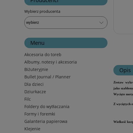
Wybierz producenta
Menu
Akcesoria do toreb
Albumy, notesy i akcesoria
Biżuteryjnie
Opis
Bullet Journal / Planner
Zestaw wykro
Dla dzieci
jako szablon
Dziurkacze
Wycięte moty
Filc
Z wyciętych e
Foldery do wytłaczania
Formy i foremki
Galanteria papierowa
Wielkość
kor
Klejenie