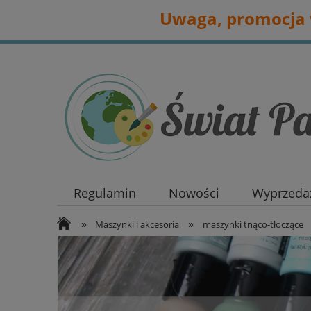
Uwaga, promocja w
Regulamin
Nowości
Wyprzedaż
»
»
Maszynki i akcesoria
maszynki tnąco-tłoczące