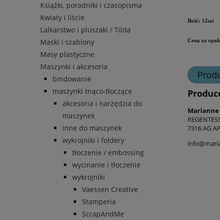
Książki, poradniki i czasopisma
Kwiaty i liście
Ilość: 12szt
Lalkarstwo i pluszaki / Tilda
Maski i szablony
Cena za opak
Masy plastyczne
Maszynki i akcesoria
Prod
bindowanie
maszynki tnąco-tłoczące
Produc
akcesoria i narzędzia do
Marianne
maszynek
REGENTES
inne do maszynek
7316 AG A
wykrojniki i foldery
info@maria
tłoczenie / embossing
wycinanie i tłoczenie
wykrojniki
Vaessen Creative
Stamperia
ScrapAndMe