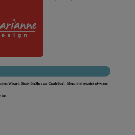
nders Wizard, Sizzix BigShot czy CuttleBug). Mogą być również używane
 itp.