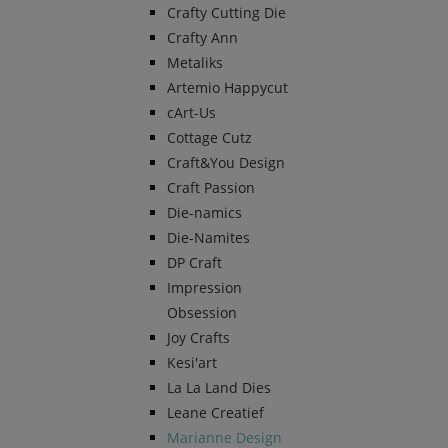
Crafty Cutting Die
Crafty Ann
Metaliks
Artemio Happycut
cArt-Us
Cottage Cutz
Craft&You Design
Craft Passion
Die-namics
Die-Namites
DP Craft
Impression
Obsession
Joy Crafts
Kesi'art
La La Land Dies
Leane Creatief
Marianne Design