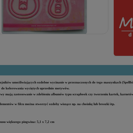
jników umożliwiających ozdobne wycinanie w przeznaczonych do tego maszynkach (Spellbi
y do kolorowania wyciętych uprzednio motywów.
wy mają zastosowanie w zdobieniu albumów typu scrapbook czy tworzeniu kartek, karnetów
lementów w filcu można stworzyć ozdoby wiszące np. na choinkę lub broszki itp.
pusu większego pingwina: 5,1 x 7,2 cm