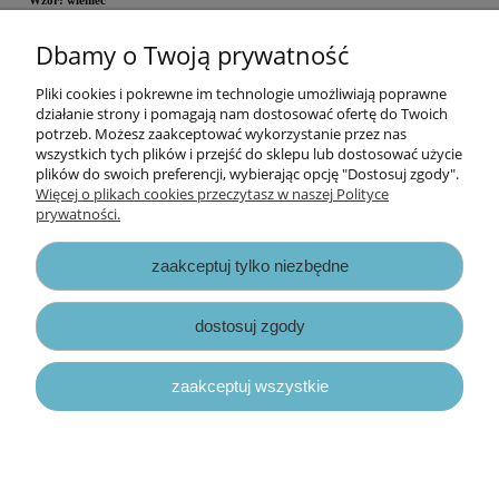
Wzór: wieniec
Dbamy o Twoją prywatność
Cena za opakowanie
Pliki cookies i pokrewne im technologie umożliwiają poprawne
Informacje
działanie strony i pomagają nam dostosować ofertę do Twoich
potrzeb. Możesz zaakceptować wykorzystanie przez nas
wszystkich tych plików i przejść do sklepu lub dostosować użycie
Opłaty i koszty dostawy
plików do swoich preferencji, wybierając opcję "Dostosuj zgody".
Więcej o plikach cookies przeczytasz w naszej Polityce
prywatności.
Zniżki
zaakceptuj tylko niezbędne
Zapisy prawne
dostosuj zgody
zaakceptuj wszystkie
pokaż pełną wersję strony