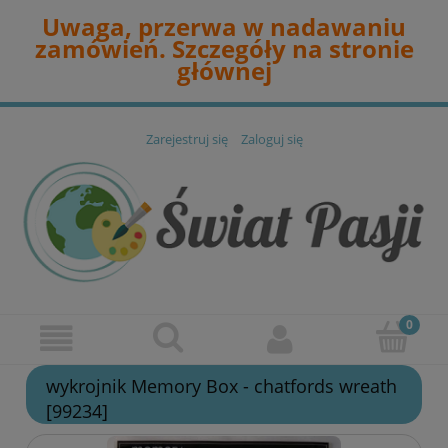
Uwaga, przerwa w nadawaniu
zamówień. Szczegóły na stronie
głównej
Zarejestruj się
Zaloguj się
wykrojnik Memory Box - chatfords wreath
[99234]