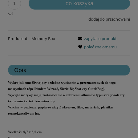
do koszyka
szt
dodaj do przechowalni
Producent:
Memory Box
zapytaj o produkt
poleć znajomemu
Opis
Wykrojnik umożliwiający ozdobne wycinanie w przeznaczonych do tego
maszynkach (Spellbinders Wizard, Sizzix BigShot czy CuttleBug).
Wycięte motywy mają zastosowanie w zdobieniu albumów typu scrapbook czy
tworzeniu kartek, karnetów itp.
Wycina w papierze, papierze wizytówkowym, filcu, materiale, plastiku
termokurczliwym itp.
Wielkość: 9,7 x 8,6 cm