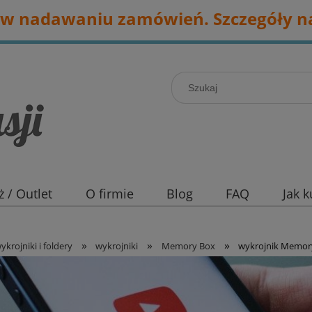
w nadawaniu zamówień. Szczegóły na
 / Outlet
O firmie
Blog
FAQ
Jak 
»
»
»
ykrojniki i foldery
wykrojniki
Memory Box
wykrojnik Memory 