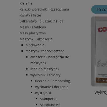
Klejenie
To ró
Książki, poradniki i czasopisma
Kwiaty i liście
Lalkarstwo i pluszaki / Tilda
Maski i szablony
Masy plastyczne
Maszynki i akcesoria
bindowanie
maszynki tnąco-tłoczące
akcesoria i narzędzia do
maszynek
inne do maszynek
wykrojniki i foldery
tłoczenie / embossing
wycinanie i tłoczenie
wykroj
wykrojniki
Stamperia
ScrapAndMe