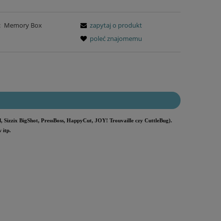
:
Memory Box
zapytaj o produkt
poleć znajomemu
Sizzix BigShot, PressBoss, HappyCut, JOY! Trouvaille czy CuttleBug).
 itp.