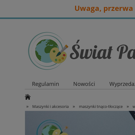
Uwaga, przerwa 
Regulamin
Nowości
Wyprzedaż
»
»
»
Maszynki i akcesoria
maszynki tnąco-tłoczące
w