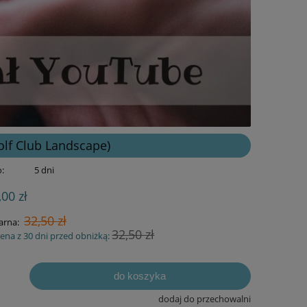
olf Club Landscape)
:
5 dni
,00 zł
32,50 zł
arna:
32,50 zł
cena z 30 dni przed obniżką:
do koszyka
dodaj do przechowalni