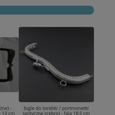
żne) -
bigle do torebki / portmonetki
e 13 cm
(antyczne srebro) - fala 18,5 cm