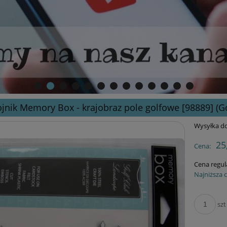
jnik Memory Box - krajobraz pole golfowe [98889] (G
Wysyłka do
25
Cena:
Cena regul
Najniższa 
szt