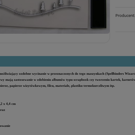
Producent
ożliwiający ozdobne wycinanie w przeznaczonych do tego maszynkach (Spellbinders Wizard, 
wy mają zastosowanie w zdobieniu albumów typu scrapbook czy tworzeniu kartek, karnetów
erze, papierze wizytówkowym, filcu, materiale, plastiku termokurczliwym itp.
,2 x 4,4 cm
braz
kowanie