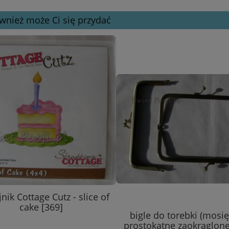
wnież może Ci się przydać
nik Cottage Cutz - slice of
cake [369]
bigle do torebki (mosię
prostokątne zaokrąglon