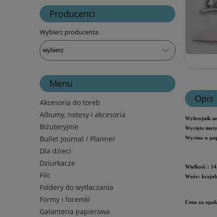
Producenci
Wybierz producenta
Menu
Opis
Akcesoria do toreb
Albumy, notesy i akcesoria
Wykrojnik um
Biżuteryjnie
Wycięte moty
Bullet Journal / Planner
Wycina w papi
Dla dzieci
Dziurkacze
Wielkość
: 14
Filc
Wzór: krajo
Foldery do wytłaczania
Formy i foremki
Cena za opa
Galanteria papierowa