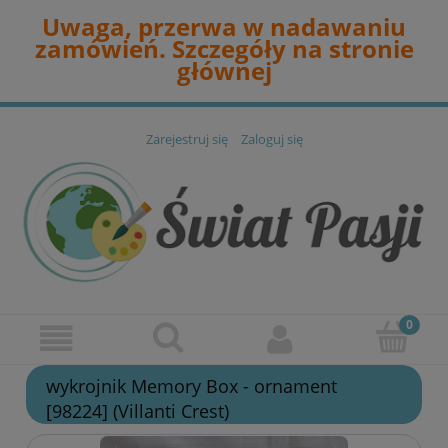
Uwaga, przerwa w nadawaniu
zamówień. Szczegóły na stronie
głównej
Zarejestruj się
Zaloguj się
wykrojnik Memory Box - ornament
[98224] (Villanti Crest)