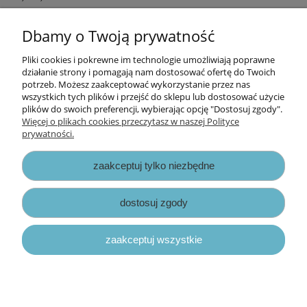
Wzór: ornament
Dbamy o Twoją prywatność
Cena za opakowanie
Pliki cookies i pokrewne im technologie umożliwiają poprawne
Informacje
działanie strony i pomagają nam dostosować ofertę do Twoich
potrzeb. Możesz zaakceptować wykorzystanie przez nas
wszystkich tych plików i przejść do sklepu lub dostosować użycie
Opłaty i koszty dostawy
plików do swoich preferencji, wybierając opcję "Dostosuj zgody".
Więcej o plikach cookies przeczytasz w naszej Polityce
prywatności.
Zniżki
zaakceptuj tylko niezbędne
Zapisy prawne
dostosuj zgody
zaakceptuj wszystkie
pokaż pełną wersję strony