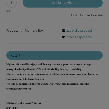
do koszyka
szt
dodaj do przechowalni
Producent:
Memory Box
zapytaj o produkt
poleć znajomemu
Opis
Wykrojnik umożliwiający ozdobne wycinanie w przeznaczonych do tego
maszynkach (Spellbinders Wizard, Sizzix BigShot czy CuttleBug).
Wycięte motywy mają zastosowanie w zdobieniu albumów typu scrapbook czy
tworzeniu kartek, karnetów itp.
Wycina w papierze, papierze wizytówkowym, filcu, materiale, plastiku
termokurczliwym itp.
Wielkość (cal wynosi 2,54cm)
:
0,9"x1,6"