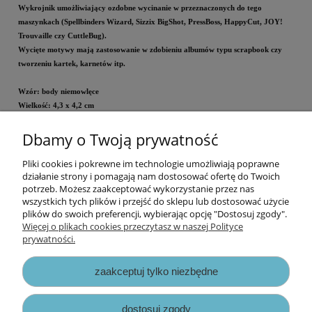
Wykrojnik umożliwiający ozdobne wycinanie w przeznaczonych do tego
maszynkach (Spellbinders Wizard, Sizzix BigShot, PressBoss, HappyCut, JOY!
Trouvaille czy CuttleBug).
Wycięte motywy mają zastosowanie w zdobieniu albumów typu scrapbook czy
tworzeniu kartek, karnetów itp.
Wzór: body niemowlęce
Wielkość
: 4,3 x 4,2
cm
Dbamy o Twoją prywatność
Cena za opakowanie.
Pliki cookies i pokrewne im technologie umożliwiają poprawne
Informacje
działanie strony i pomagają nam dostosować ofertę do Twoich
potrzeb. Możesz zaakceptować wykorzystanie przez nas
wszystkich tych plików i przejść do sklepu lub dostosować użycie
Opłaty i koszty dostawy
plików do swoich preferencji, wybierając opcję "Dostosuj zgody".
Więcej o plikach cookies przeczytasz w naszej Polityce
prywatności.
Zniżki
zaakceptuj tylko niezbędne
Zapisy prawne
dostosuj zgody