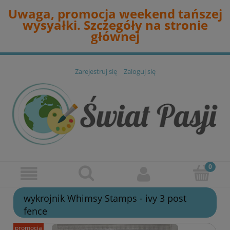
Uwaga, promocja weekend tańszej
wysyałki. Szczegóły na stronie
głównej
Zarejestruj się
Zaloguj się
wykrojnik Whimsy Stamps - ivy 3 post
fence
promocja