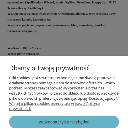
maszynkach (Spellbinders Wizard, Sizzix BigShot, PressBoss, HappyCut, JOY!
Trouvaille czy CuttleBug).
Wycięte motywy mają zastosowanie w zdobieniu albumów typu scrapbook czy
tworzeniu kartek, karnetów itp.
Wycina w papierze, papierze wizytówkowym, filcu, materiale, plastiku
termokurczliwym itp.
Wielkość
: 10,5 x 9,5 cm
Wzór: płot z bluszczem
Dbamy o Twoją prywatność
Cena za opakowanie
Pliki cookies i pokrewne im technologie umożliwiają poprawne
Informacje
działanie strony i pomagają nam dostosować ofertę do Twoich
potrzeb. Możesz zaakceptować wykorzystanie przez nas
wszystkich tych plików i przejść do sklepu lub dostosować użycie
Opłaty i koszty dostawy
plików do swoich preferencji, wybierając opcję "Dostosuj zgody".
Więcej o plikach cookies przeczytasz w naszej Polityce
prywatności.
Zniżki
zaakceptuj tylko niezbędne
Zapisy prawne