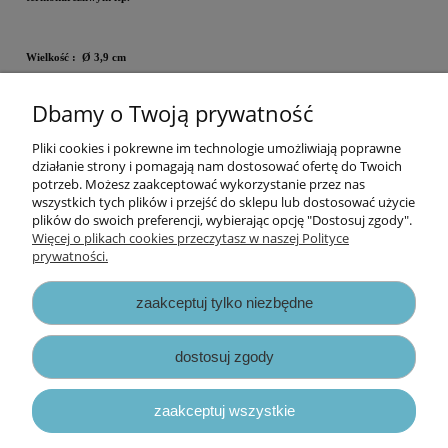
Wielkość
:
Ø 3,9
cm
Wzór: kapsel
Dbamy o Twoją prywatność
Cena za opakowanie
Pliki cookies i pokrewne im technologie umożliwiają poprawne
Informacje
działanie strony i pomagają nam dostosować ofertę do Twoich
potrzeb. Możesz zaakceptować wykorzystanie przez nas
wszystkich tych plików i przejść do sklepu lub dostosować użycie
Opłaty i koszty dostawy
plików do swoich preferencji, wybierając opcję "Dostosuj zgody".
Więcej o plikach cookies przeczytasz w naszej Polityce
prywatności.
Zniżki
zaakceptuj tylko niezbędne
Zapisy prawne
dostosuj zgody
zaakceptuj wszystkie