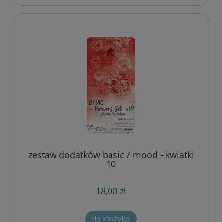
zestaw dodatków basic / mood - kwiatki
10
18,00 zł
do koszyka