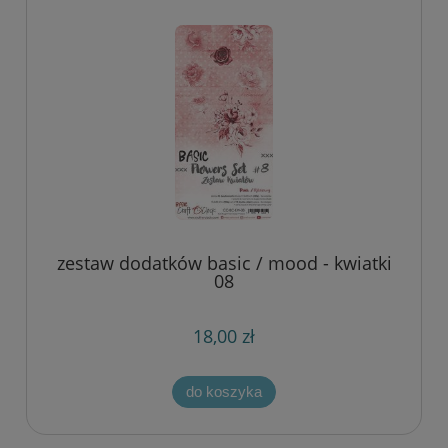
zestaw dodatków basic / mood - kwiatki
08
18,00 zł
do koszyka