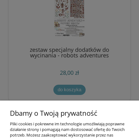
zestaw specjalny dodatków do
wycinania - robots adventures
28,00 zł
do koszyka
Dbamy o Twoją prywatność
«
1
...
11
12
13
14
15
»
Pliki cookies i pokrewne im technologie umożliwiają poprawne
Informacje
działanie strony i pomagają nam dostosować ofertę do Twoich
potrzeb. Możesz zaakceptować wykorzystanie przez nas