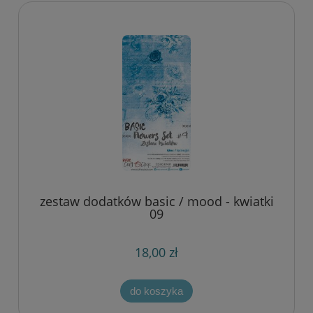
zestaw dodatków basic / mood - kwiatki
09
18,00 zł
do koszyka