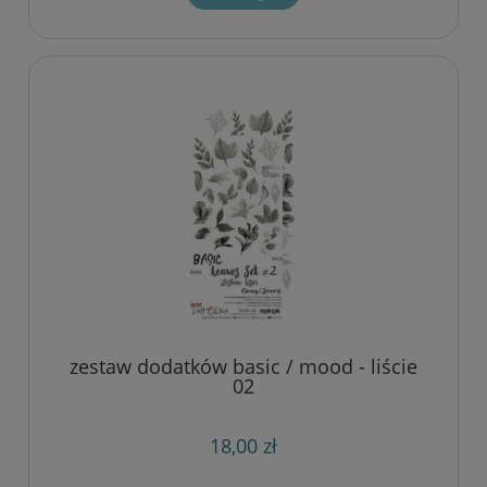
zestaw dodatków basic / mood - liście
02
18,00 zł