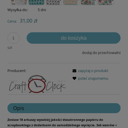
Wysyłka do:
5 dni
31,00 zł
Cena:
do koszyka
szt
dodaj do przechowalni
Producent:
zapytaj o produkt
poleć znajomemu
Opis
Zestaw 18 arkuszy wysokiej jakości dwustronnego papieru do
scrapbookingu z dodatkami do samodzielnego wycięcia. 3x6 wzorów +