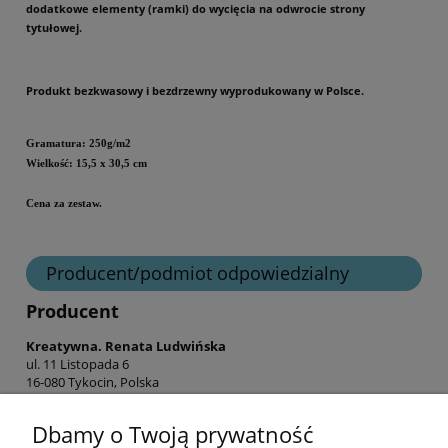
dodatkowe elementy (ramki) do wycięcia na odwrocie strony
tytułowej.
Produkt bezkwasowy i bezdrzewny wyprodukowany w Polsce.
Gramatura: 250g/m2
Wielkość: 15,5 x 30,5 cm
Cena za zestaw.
Producent/podmiot odpowiedzialny
Producent
Kreatywna. Renata Ludwińska
ul. 11 Listopada 6
16-080 Tykocin, Polska
shop@hurt-craft-o-clock.pl
Dbamy o Twoją prywatność