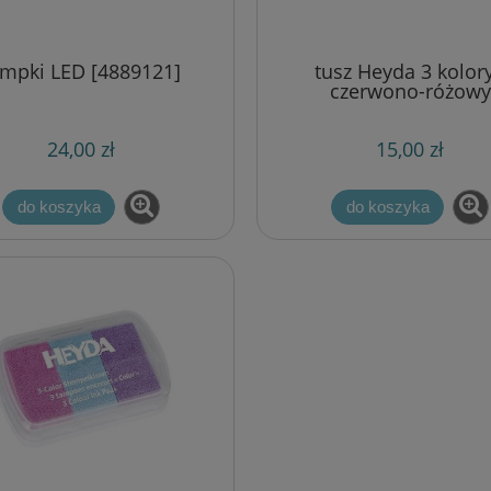
ampki LED [4889121]
tusz Heyda 3 kolory
czerwono-różowy
24,00 zł
15,00 zł
do koszyka
do koszyka