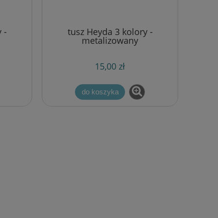
 -
tusz Heyda 3 kolory -
metalizowany
15,00 zł
do koszyka