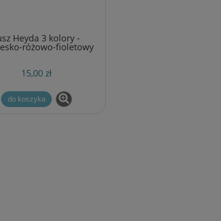
usz Heyda 3 kolory -
iesko-różowo-fioletowy
15,00 zł
do koszyka