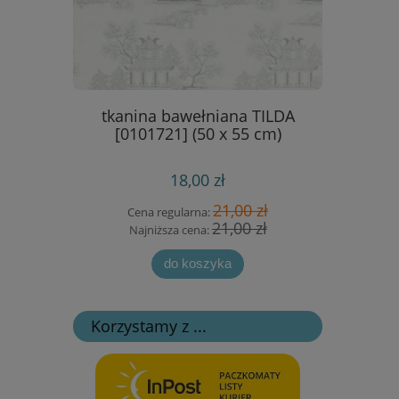
turkusowe
tkanina bawełniana TILDA
mosaikc
[0101721] (50 x 55 cm)
18,00 zł
 zł
21,00 zł
Cena regularna:
Cen
zł
21,00 zł
Najniższa cena:
Naj
do koszyka
Korzystamy z ...