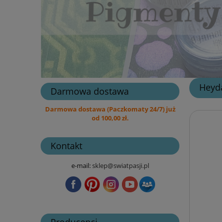
Heyd
Darmowa dostawa
Darmowa dostawa (Paczkomaty 24/7) już
od 100,00 zł.
Kontakt
e-mail:
sklep@swiatpasji.pl
Producenci