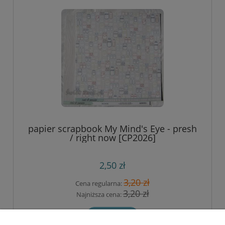
papier scrapbook My Mind's Eye - presh
/ right now [CP2026]
2,50 zł
3,20 zł
Cena regularna:
3,20 zł
Najniższa cena:
do koszyka