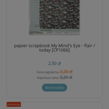
papier scrapbook My Mind's Eye - flair /
today [CP1066]
2,50 zł
3,20 zł
Cena regularna:
3,20 zł
Najniższa cena:
do koszyka
promocja