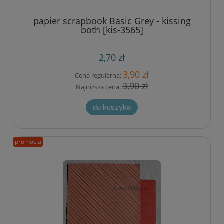
papier scrapbook Basic Grey - kissing
both [kis-3565]
2,70 zł
3,90 zł
Cena regularna:
3,90 zł
Najniższa cena:
do koszyka
promocja