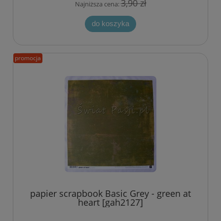
3,90 zł
Najniższa cena:
do koszyka
promocja
papier scrapbook Basic Grey - green at
heart [gah2127]