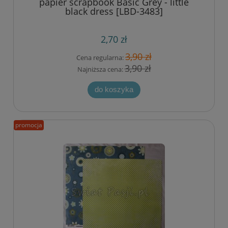
papier scrapbook Basic Grey - little
black dress [LBD-3483]
2,70 zł
3,90 zł
Cena regularna:
3,90 zł
Najniższa cena:
do koszyka
promocja