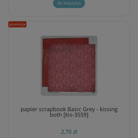
do koszyka
promocja
papier scrapbook Basic Grey - kissing
both [kis-3559]
2,70 zł