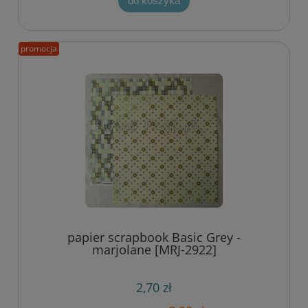
do koszyka
promocja
papier scrapbook Basic Grey -
marjolane [MRJ-2922]
2,70 zł