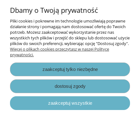
Dbamy o Twoją prywatność
papier scrapbook Basic Grey - oliver
[ver2703]
Pliki cookies i pokrewne im technologie umożliwiają poprawne
działanie strony i pomagają nam dostosować ofertę do Twoich
potrzeb. Możesz zaakceptować wykorzystanie przez nas
2,70 zł
wszystkich tych plików i przejść do sklepu lub dostosować użycie
3,90 zł
plików do swoich preferencji, wybierając opcję "Dostosuj zgody".
Cena regularna:
Więcej o plikach cookies przeczytasz w naszej Polityce
3,90 zł
Najniższa cena:
prywatności.
do koszyka
zaakceptuj tylko niezbędne
promocja
dostosuj zgody
zaakceptuj wszystkie