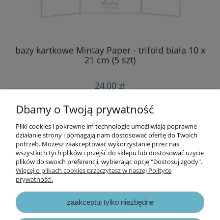
bazy kartkowe Mintay Paper - trifold biała 10 x
p
21 cm (5 szt)
24,00 zł
do koszyka
Dbamy o Twoją prywatność
Pliki cookies i pokrewne im technologie umożliwiają poprawne
Informacje
działanie strony i pomagają nam dostosować ofertę do Twoich
potrzeb. Możesz zaakceptować wykorzystanie przez nas
wszystkich tych plików i przejść do sklepu lub dostosować użycie
Opłaty i koszty dostawy
plików do swoich preferencji, wybierając opcję "Dostosuj zgody".
Więcej o plikach cookies przeczytasz w naszej Polityce
prywatności.
Zniżki
zaakceptuj tylko niezbędne
Zapisy prawne