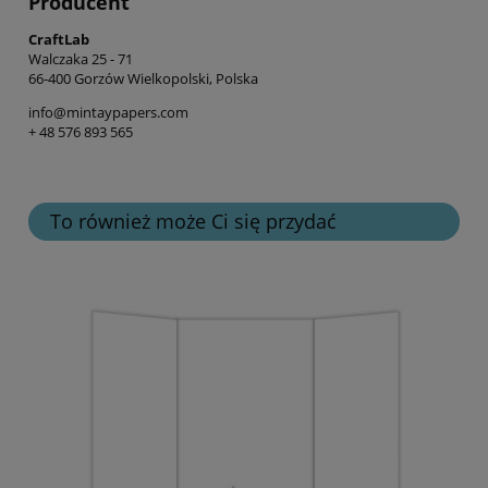
Producent
CraftLab
Walczaka 25 - 71
66-400 Gorzów Wielkopolski, Polska
info@mintaypapers.com
+ 48 576 893 565
To również może Ci się przydać