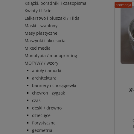
Książki, poradniki i czasopisma
promocja
Kwiaty i liście
Lalkarstwo i pluszaki / Tilda
Maski i szablony
Masy plastyczne
Maszynki i akcesoria
Mixed media
Monotypia / monoprinting
MOTYWY / wzory
anioły i amorki
architektura
bannery i chorągiewki
gu
chevron i zygzak
czas
deski / drewno
dziecięce
florystyczne
geometria