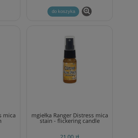
do koszyka
s mica
mgiełka Ranger Distress mica
n
stain - flickering candle
21,00 zł