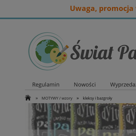
Uwaga, promocja w
Regulamin
Nowości
Wyprzedaż
»
»
MOTYWY / wzory
kleksy i bazgroły