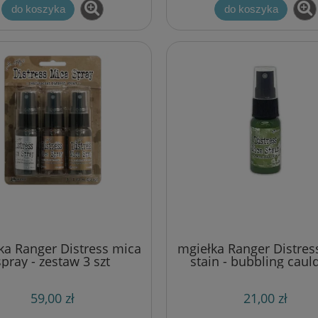
do koszyka
do koszyka
ka Ranger Distress mica
mgiełka Ranger Distres
spray - zestaw 3 szt
stain - bubbling caul
tynowa, brązowa, złota)
59,00 zł
21,00 zł