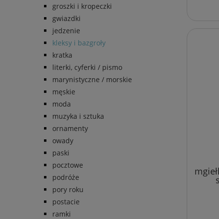
groszki i kropeczki
gwiazdki
jedzenie
kleksy i bazgroły
kratka
literki, cyferki / pismo
marynistyczne / morskie
męskie
moda
muzyka i sztuka
ornamenty
owady
paski
pocztowe
mgieł
podróże
(pla
pory roku
postacie
ramki