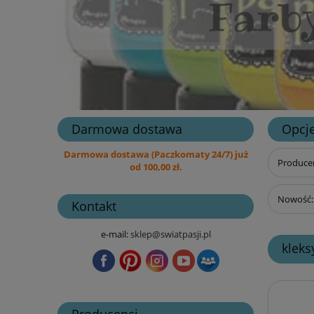
Darmowa dostawa
Opcje
Darmowa dostawa (Paczkomaty 24/7) już
Producen
od 100,00 zł.
Nowość: 
Kontakt
e-mail:
sklep@swiatpasji.pl
kleks
Producenci