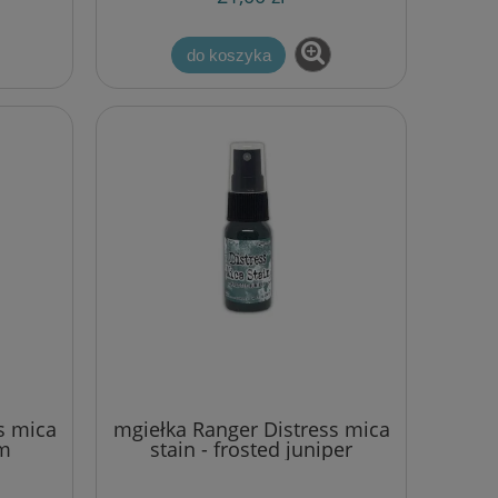
do koszyka
s mica
mgiełka Ranger Distress mica
am
stain - frosted juniper