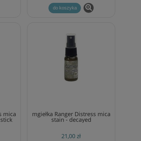
do koszyka
s mica
mgiełka Ranger Distress mica
stick
stain - decayed
21,00 zł