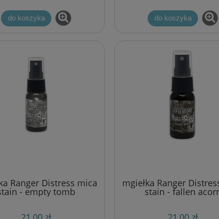
do koszyka
do koszyka
ka Ranger Distress mica
mgiełka Ranger Distres
stain - empty tomb
stain - fallen acor
21,00 zł
21,00 zł