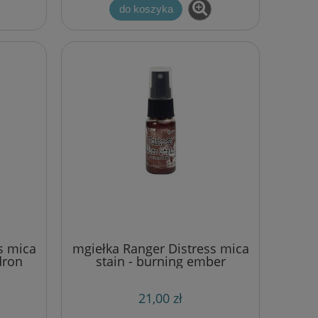
do koszyka
s mica
mgiełka Ranger Distress mica
dron
stain - burning ember
21,00 zł