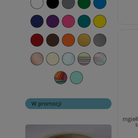
W promocji
mgieł
s