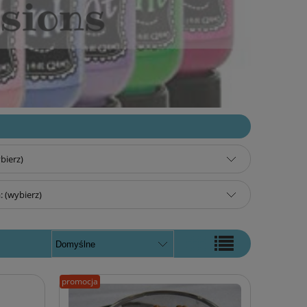
bierz)
 (wybierz)
promocja