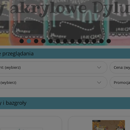
 przeglądania
t: (wybierz)
Cena: (wy
(wybierz)
Promocja:
y i bazgroły