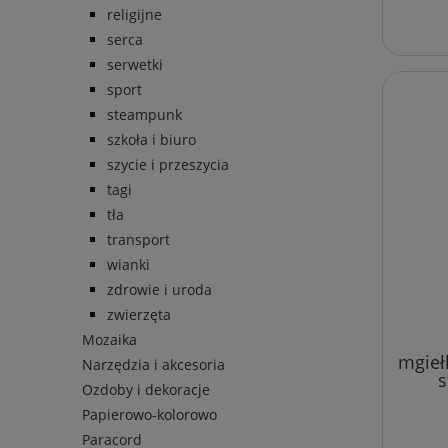
religijne
serca
serwetki
sport
steampunk
szkoła i biuro
szycie i przeszycia
tagi
tła
transport
wianki
zdrowie i uroda
zwierzęta
Mozaika
mgieł
Narzędzia i akcesoria
s
Ozdoby i dekoracje
Papierowo-kolorowo
Paracord