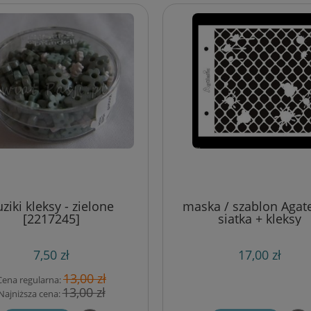
ziki kleksy - zielone
maska / szablon Agate
[2217245]
siatka + kleksy
7,50 zł
17,00 zł
13,00 zł
Cena regularna:
13,00 zł
Najniższa cena: