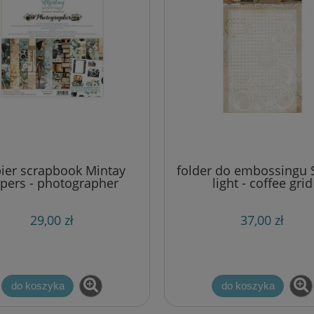
ier scrapbook Mintay
folder do embossingu 
pers - photographer
light - coffee grid
[zestaw 8"x8"]
29,00 zł
37,00 zł
do koszyka
do koszyka