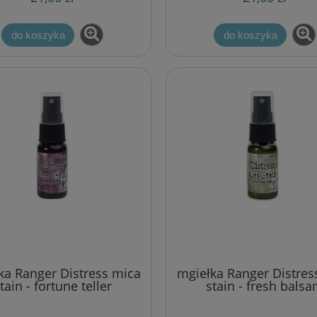
do koszyka
do koszyka
ka Ranger Distress mica
mgiełka Ranger Distres
tain - fortune teller
stain - fresh bals