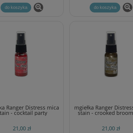
do koszyka
do koszyka
ka Ranger Distress mica
mgiełka Ranger Distres
tain - cocktail party
stain - crooked broom
21,00 zł
21,00 zł