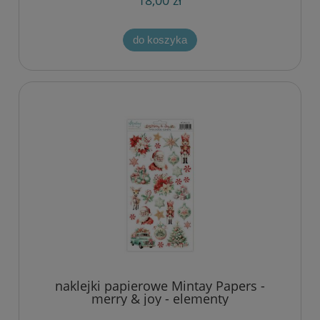
18,00 zł
do koszyka
naklejki papierowe Mintay Papers -
merry & joy - elementy