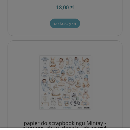
18,00 zł
do koszyka
papier do scrapbookingu Mintay -
elementy do wycinania - chłopczyk