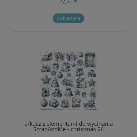
27,50 zł
do koszyka
arkusz z elementami do wycinania
ScrapAndMe - christmas 26