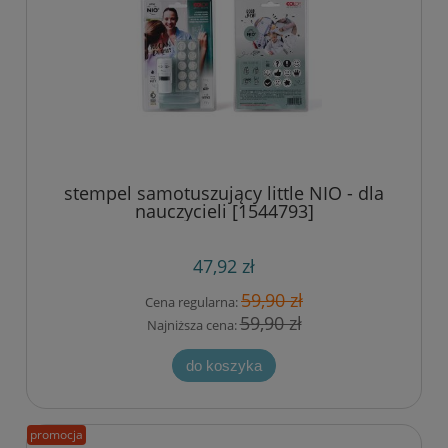
stempel samotuszujący little NIO - dla
nauczycieli [1544793]
47,92 zł
59,90 zł
Cena regularna:
59,90 zł
Najniższa cena:
do koszyka
promocja