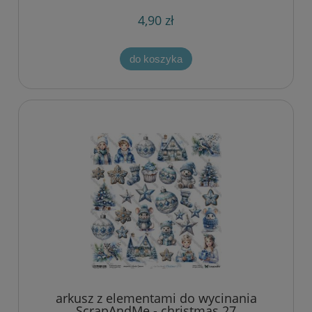
4,90 zł
do koszyka
arkusz z elementami do wycinania
ScrapAndMe - christmas 27